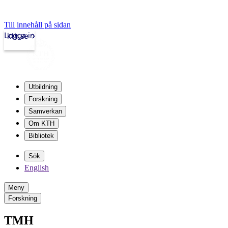
Till innehåll på sidan
Logga in
kth.se
Utbildning
Forskning
Samverkan
Om KTH
Bibliotek
Sök
English
Meny
Forskning
TMH