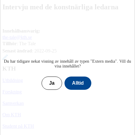
Intervju med de konstnärliga ledarna
Innehållsansvarig:
the-tale@kth.se
Tillhör
: The Tale
Senast ändrad
:
2022-09-25
Du har tidigare nekat visning av innehåll av typen "
Extern media
". Vill du
visa innehållet?
KTH
Utbildning
Ja
Alltid
Forskning
Samverkan
Om KTH
Student på KTH