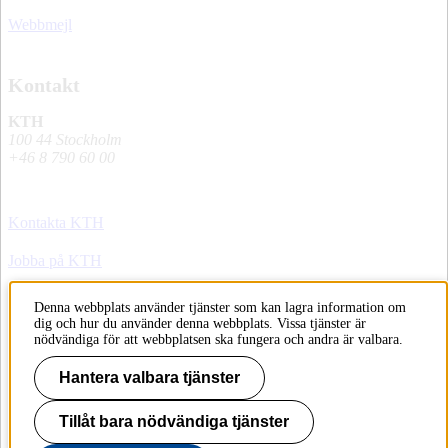
Webbmejl
Kontakt
KTH
100 44 Stockholm
+46 8 790 60 00
Kontakta KTH
Jobba på KTH
Press och media
Denna webbplats använder tjänster som kan lagra information om
dig och hur du använder denna webbplats. Vissa tjänster är
Faktura och betalning KTH
nödvändiga för att webbplatsen ska fungera och andra är valbara.
Om KTH:s webbplatser
Hantera valbara tjänster
Tillgänglighetsredogörelse
Tillåt bara nödvändiga tjänster