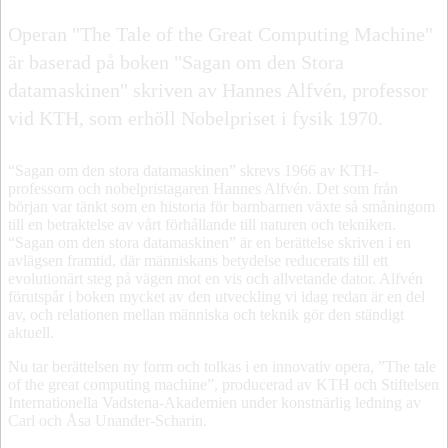
Operan "The Tale of the Great Computing Machine"
är baserad på boken "Sagan om den Stora
datamaskinen" skriven av Hannes Alfvén, professor
vid KTH, som erhöll Nobelpriset i fysik 1970.
“Sagan om den stora datamaskinen” skrevs 1966 av KTH-
professorn och nobelpristagaren Hannes Alfvén. Det som från
början var tänkt som en historia för barnbarnen växte så småningom
till en betraktelse av vårt förhållande till naturen och tekniken.
“Sagan om den stora datamaskinen” är en berättelse skriven i en
avlägsen framtid, där människans betydelse reducerats till ett
evolutionärt steg på vägen mot en vis och allvetande dator. Alfvén
förutspår i boken mycket av den utveckling vi idag redan är en del
av, och relationen mellan människa och teknik gör den ständigt
aktuell.
Nu tar berättelsen ny form och tolkas i en innovativ opera, ”The tale
of the great computing machine”, producerad av KTH och Stiftelsen
Internationella Vadstena-Akademien under konstnärlig ledning av
Carl och Åsa Unander-Scharin.