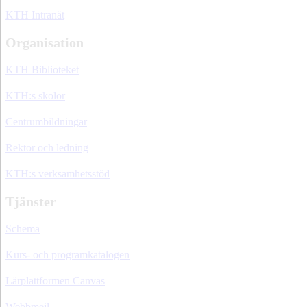
KTH Intranät
Organisation
KTH Biblioteket
KTH:s skolor
Centrumbildningar
Rektor och ledning
KTH:s verksamhetsstöd
Tjänster
Schema
Kurs- och programkatalogen
Lärplattformen Canvas
Webbmejl