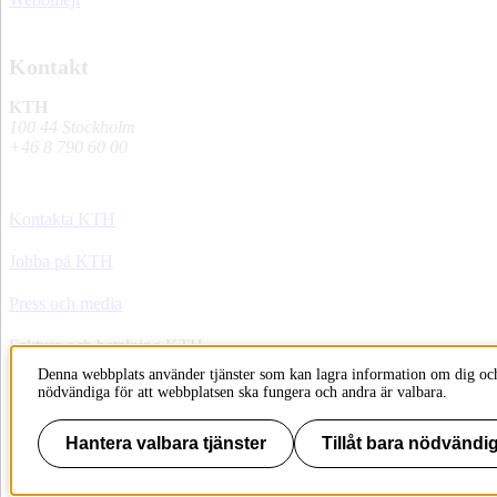
Kontakt
KTH
100 44 Stockholm
+46 8 790 60 00
Kontakta KTH
Jobba på KTH
Press och media
Faktura och betalning KTH
Denna webbplats använder tjänster som kan lagra information om dig och
Om KTH:s webbplatser
nödvändiga för att webbplatsen ska fungera och andra är valbara.
Tillgänglighetsredogörelse
Hantera valbara tjänster
Tillåt bara nödvändig
Till sidans topp