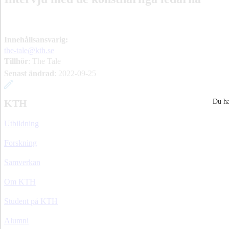
Innehållsansvarig:
the-tale@kth.se
Tillhör
: The Tale
Senast ändrad
:
2022-09-25
Du ha
KTH
Utbildning
Forskning
Samverkan
Om KTH
Student på KTH
Alumni