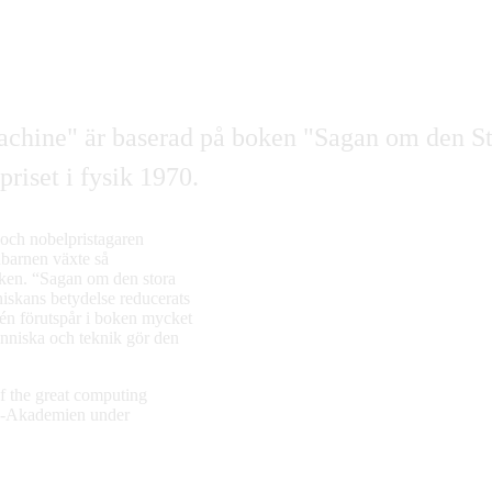
chine" är baserad på boken "Sagan om den S
riset i fysik 1970.
och nobelpristagaren
nbarnen växte så
niken. “Sagan om den stora
niskans betydelse reducerats
fvén förutspår i boken mycket
änniska och teknik gör den
of the great computing
na-Akademien under