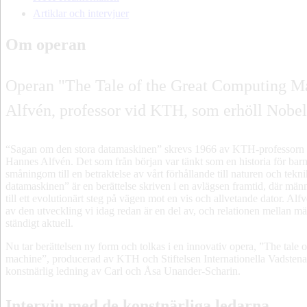
Artiklar och intervjuer
Om operan
Operan "The Tale of the Great Computing Ma
Alfvén, professor vid KTH, som erhöll Nobelp
“Sagan om den stora datamaskinen” skrevs 1966 av KTH-professorn 
Hannes Alfvén. Det som från början var tänkt som en historia för bar
småningom till en betraktelse av vårt förhållande till naturen och tek
datamaskinen” är en berättelse skriven i en avlägsen framtid, där män
till ett evolutionärt steg på vägen mot en vis och allvetande dator. Al
av den utveckling vi idag redan är en del av, och relationen mellan m
ständigt aktuell.
Nu tar berättelsen ny form och tolkas i en innovativ opera, ”The tale 
machine”, producerad av KTH och Stiftelsen Internationella Vadste
konstnärlig ledning av Carl och Åsa Unander-Scharin.
Intervju med de konstnärliga ledarna