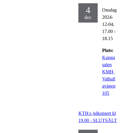
4
Onsdag
dec
2024-
12-04,
17.00
-
18.15
Plats:
Kunga
salen
KMH,
Valhall
avägen
105
KTH:s julkonsert kl
19.00 - SLUTSÅLT