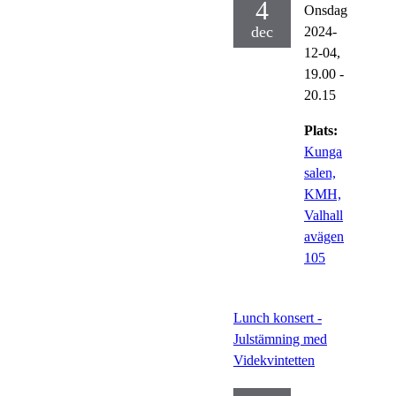
4
Onsdag
dec
2024-
12-04,
19.00
-
20.15
Plats:
Kunga
salen,
KMH,
Valhall
avägen
105
Lunch konsert -
Julstämning med
Videkvintetten