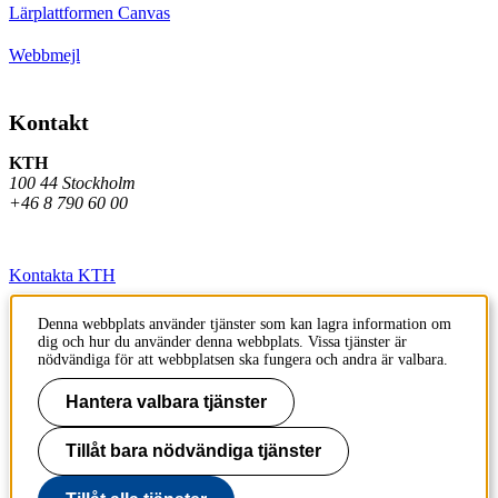
Lärplattformen Canvas
Webbmejl
Kontakt
KTH
100 44 Stockholm
+46 8 790 60 00
Kontakta KTH
Jobba på KTH
Denna webbplats använder tjänster som kan lagra information om
dig och hur du använder denna webbplats. Vissa tjänster är
Press och media
nödvändiga för att webbplatsen ska fungera och andra är valbara.
Faktura och betalning KTH
Hantera valbara tjänster
Om KTH:s webbplatser
Tillåt bara nödvändiga tjänster
Tillgänglighetsredogörelse