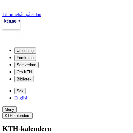
Till innehåll på sidan
Logga in
kth.se
Utbildning
Forskning
Samverkan
Om KTH
Bibliotek
Sök
English
Meny
KTH-kalendern
KTH-kalendern