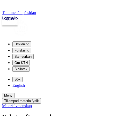
Till innehåll på sidan
Logga in
kth.se
Utbildning
Forskning
Samverkan
Om KTH
Bibliotek
Sök
English
Meny
Tillämpad materialfysik
Materialvetenskap