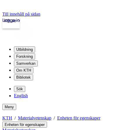
Till innehåll på sidan
Logga in
kth.se
Utbildning
Forskning
Samverkan
Om KTH
Bibliotek
Sök
English
Meny
KTH
Materialvetenskap
Enheten för egenskaper
Enheten för egenskaper