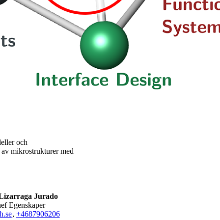
eller och
 av mikrostrukturer med
Lizarraga Jurado
hef Egenskaper
h.se
,
+468790
6206