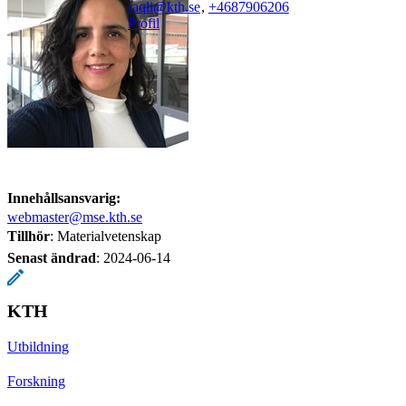
raqli@kth.se
,
+468790
6206
Profil
Innehållsansvarig:
webmaster@mse.kth.se
Tillhör
: Materialvetenskap
Senast ändrad
:
2024-06-14
KTH
Utbildning
Forskning