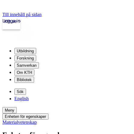
Till innehåll på sidan
Logga in
kth.se
Utbildning
Forskning
Samverkan
Om KTH
Bibliotek
Sök
English
Meny
Enheten för egenskaper
Materialvetenskap