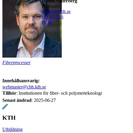
Daniel Söderberg
professor
dansod@kth.se
08790
7196
Profil
Fiberprocesser
Innehållsansvarig:
webmaster@cbh.kth.se
Tillhör
: Institutionen för fiber- och polymerteknologi
Senast ändrad
:
2025-06-27
KTH
Utbildning