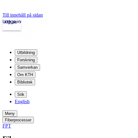
Till innehåll på sidan
Logga in
kth.se
Utbildning
Forskning
Samverkan
Om KTH
Bibliotek
Sök
English
Meny
Fiberprocesser
FPT