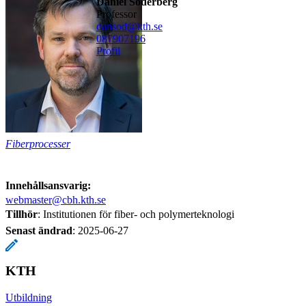
Daniel Söderberg
professor
dansod@kth.se
08790
7196
Profil
Fiberprocesser
Innehållsansvarig:
webmaster@cbh.kth.se
Tillhör
: Institutionen för fiber- och polymerteknologi
Senast ändrad
:
2025-06-27
KTH
Utbildning