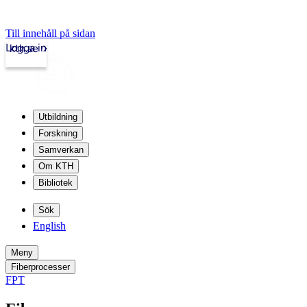
Till innehåll på sidan
Logga in
kth.se
Utbildning
Forskning
Samverkan
Om KTH
Bibliotek
Sök
English
Meny
Fiberprocesser
FPT