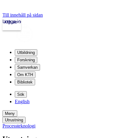
Till innehåll på sidan
Logga in
kth.se
Utbildning
Forskning
Samverkan
Om KTH
Bibliotek
Sök
English
Meny
Utrustning
Processteknologi