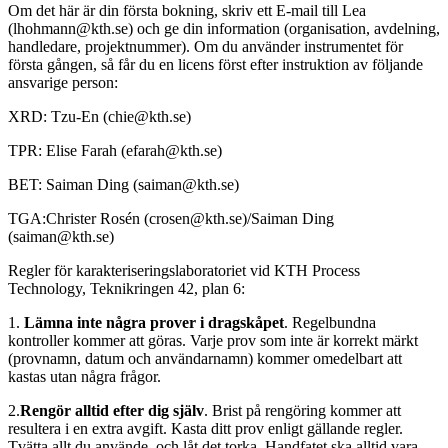
Om det här är din första bokning, skriv ett E-mail till Lea
(lhohmann@kth.se) och ge din information (organisation, avdelning,
handledare, projektnummer). Om du använder instrumentet för
första gången, så får du en licens först efter instruktion av följande
ansvarige person:
XRD: Tzu-En (chie@kth.se)
TPR: Elise Farah (efarah@kth.se)
BET: Saiman Ding (saiman@kth.se)
TGA:Christer Rosén (crosen@kth.se)/Saiman Ding
(saiman@kth.se)
Regler för karakteriseringslaboratoriet vid KTH Process
Technology, Teknikringen 42, plan 6:
1.
Lämna inte några prover i dragskåpet
. Regelbundna
kontroller kommer att göras. Varje prov som inte är korrekt märkt
(provnamn, datum och användarnamn) kommer omedelbart att
kastas utan några frågor.
2.
Rengör alltid efter dig själv
. Brist på rengöring kommer att
resultera i en extra avgift. Kasta ditt prov enligt gällande regler.
Tvätta allt du använde, och låt det torka. Handfatet ska alltid vara