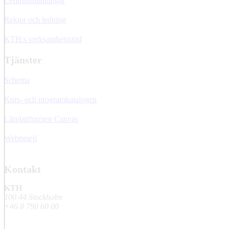
Centrumbildningar
Rektor och ledning
KTH:s verksamhetsstöd
Tjänster
Schema
Kurs- och programkatalogen
Lärplattformen Canvas
Webbmejl
Kontakt
KTH
100 44 Stockholm
+46 8 790 60 00