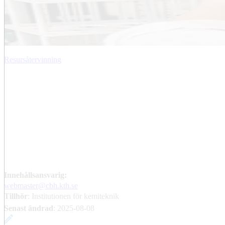
Resursåtervinning
Innehållsansvarig:
webmaster@cbh.kth.se
Tillhör
: Institutionen för kemiteknik
Senast ändrad
:
2025-08-08