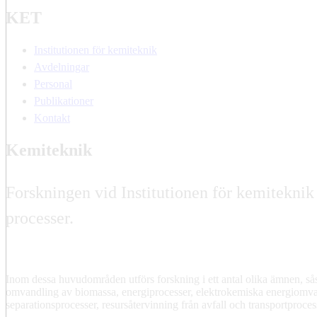
KET
Institutionen för kemiteknik
Avdelningar
Personal
Publikationer
Kontakt
Kemiteknik
Forskningen vid Institutionen för kemiteknik
processer.
Inom dessa huvudområden utförs forskning i ett antal olika ämnen, s
omvandling av biomassa, energiprocesser, elektrokemiska energiomva
separationsprocesser, resursåtervinning från avfall och transportproces