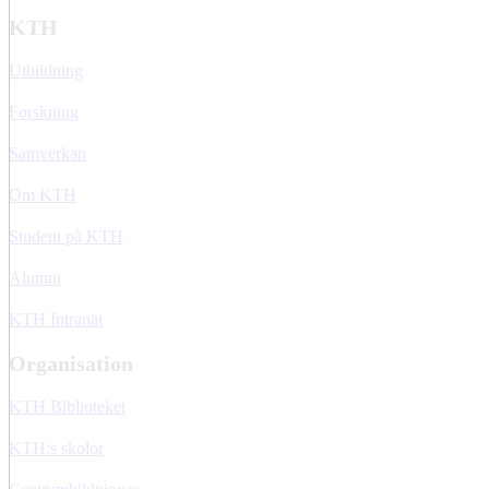
KTH
Utbildning
Forskning
Samverkan
Om KTH
Student på KTH
Alumni
KTH Intranät
Organisation
KTH Biblioteket
KTH:s skolor