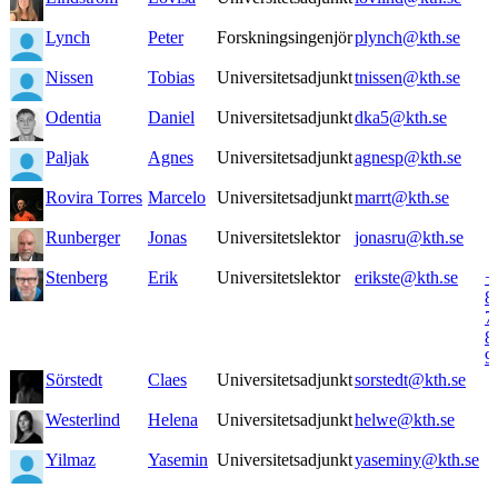
Lynch
Peter
Forskningsingenjör
plynch@kth.se
Nissen
Tobias
Universitetsadjunkt
tnissen@kth.se
Odentia
Daniel
Universitetsadjunkt
dka5@kth.se
Paljak
Agnes
Universitetsadjunkt
agnesp@kth.se
Rovira Torres
Marcelo
Universitetsadjunkt
marrt@kth.se
Runberger
Jonas
Universitetslektor
jonasru@kth.se
Stenberg
Erik
Universitetslektor
erikste@kth.se
+
8
7
8
9
Sörstedt
Claes
Universitetsadjunkt
sorstedt@kth.se
Westerlind
Helena
Universitetsadjunkt
helwe@kth.se
Yilmaz
Yasemin
Universitetsadjunkt
yaseminy@kth.se