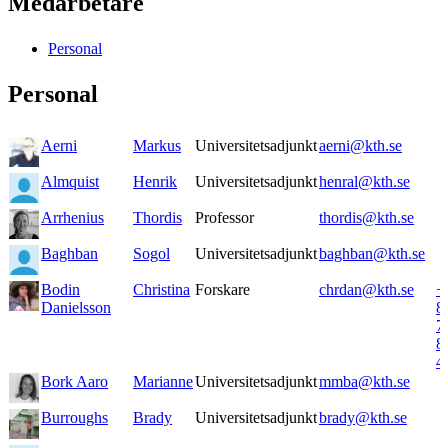
Medarbetare
Personal
Personal
Aerni
Markus
Universitetsadjunkt
aerni@kth.se
Almquist
Henrik
Universitetsadjunkt
henral@kth.se
Arrhenius
Thordis
Professor
thordis@kth.se
Baghban
Sogol
Universitetsadjunkt
baghban@kth.se
Bodin
Christina
Forskare
chrdan@kth.se
+
Danielsson
8
7
8
4
Bork Aaro
Marianne
Universitetsadjunkt
mmba@kth.se
Burroughs
Brady
Universitetsadjunkt
brady@kth.se