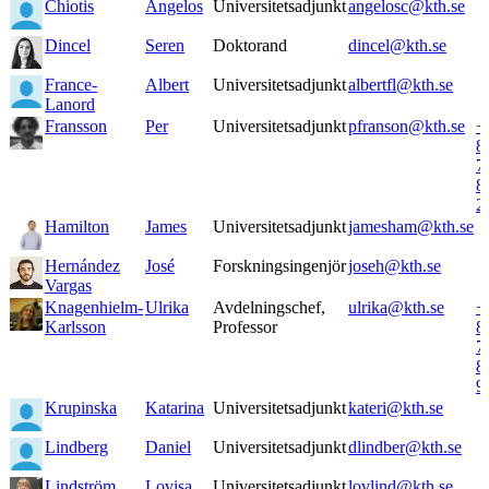
Chiotis
Angelos
Universitetsadjunkt
angelosc@kth.se
Dincel
Seren
Doktorand
dincel@kth.se
France-
Albert
Universitetsadjunkt
albertfl@kth.se
Lanord
Fransson
Per
Universitetsadjunkt
pfranson@kth.se
+
8
7
8
2
Hamilton
James
Universitetsadjunkt
jamesham@kth.se
Hernández
José
Forskningsingenjör
joseh@kth.se
Vargas
Knagenhielm-
Ulrika
Avdelningschef,
ulrika@kth.se
+
Karlsson
Professor
8
7
8
9
Krupinska
Katarina
Universitetsadjunkt
kateri@kth.se
Lindberg
Daniel
Universitetsadjunkt
dlindber@kth.se
Lindström
Lovisa
Universitetsadjunkt
lovlind@kth.se