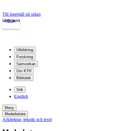
Till innehåll på sidan
Logga in
kth.se
Utbildning
Forskning
Samverkan
Om KTH
Bibliotek
Sök
English
Meny
Medarbetare
Arkitektur, teknik och teori