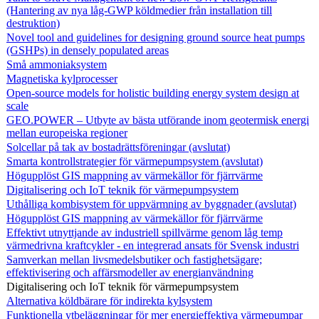
(Hantering av nya låg-GWP köldmedier från installation till
destruktion)
Novel tool and guidelines for designing ground source heat pumps
(GSHPs) in densely populated areas
Små ammoniaksystem
Magnetiska kylprocesser
Open-source models for holistic building energy system design at
scale
GEO.POWER – Utbyte av bästa utförande inom geotermisk energi
mellan europeiska regioner
Solcellar på tak av bostadrättsföreningar (avslutat)
Smarta kontrollstrategier för värmepumpsystem (avslutat)
Högupplöst GIS mappning av värmekällor för fjärrvärme
Digitalisering och IoT teknik för värmepumpsystem
Uthålliga kombisystem för uppvärmning av byggnader (avslutat)
Högupplöst GIS mappning av värmekällor för fjärrvärme
Effektivt utnyttjande av industriell spillvärme genom låg temp
värmedrivna kraftcykler - en integrerad ansats för Svensk industri
Samverkan mellan livsmedelsbutiker och fastighetsägare;
effektivisering och affärsmodeller av energianvändning
Digitalisering och IoT teknik för värmepumpsystem
Alternativa köldbärare för indirekta kylsystem
Funktionella ytbeläggningar för mer energieffektiva värmepumpar