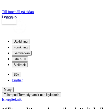
Till innehåll på sidan
Logga in
kth.se
Utbildning
Forskning
Samverkan
Om KTH
Bibliotek
Sök
English
Meny
Tillämpad Termodynamik och Kylteknik
Energiteknik