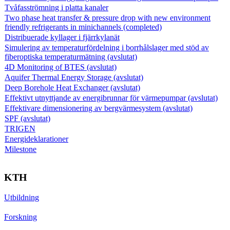
Tvåfasströmning i platta kanaler
Two phase heat transfer & pressure drop with new environment
friendly refrigerants in minichannels (completed)
Distribuerade kyllager i fjärrkylanät
Simulering av temperaturfördelning i borrhålslager med stöd av
fiberoptiska temperaturmätning (avslutat)
4D Monitoring of BTES (avslutat)
Aquifer Thermal Energy Storage (avslutat)
Deep Borehole Heat Exchanger (avslutat)
Effektivt utnyttjande av energibrunnar för värmepumpar (avslutat)
Effektivare dimensionering av bergvärmesystem (avslutat)
SPF (avslutat)
TRIGEN
Energideklarationer
Milestone
KTH
Utbildning
Forskning