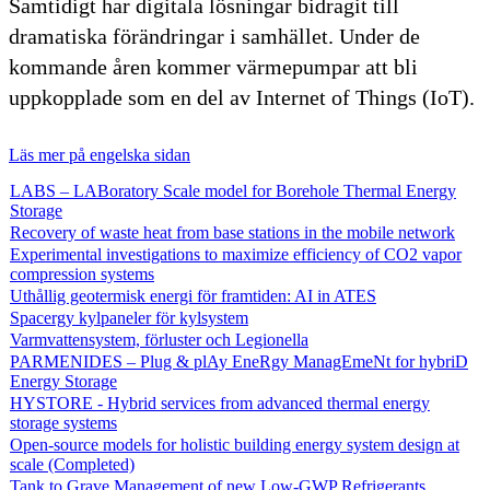
Samtidigt har digitala lösningar bidragit till
dramatiska förändringar i samhället. Under de
kommande åren kommer värmepumpar att bli
uppkopplade som en del av Internet of Things (IoT).
Läs mer på engelska sidan
LABS – LABoratory Scale model for Borehole Thermal Energy
Storage
Recovery of waste heat from base stations in the mobile network
Experimental investigations to maximize efficiency of CO2 vapor
compression systems
Uthållig geotermisk energi för framtiden: AI in ATES
Spacergy kylpaneler för kylsystem
Varmvattensystem, förluster och Legionella
PARMENIDES – Plug & plAy EneRgy ManagEmeNt for hybriD
Energy Storage
HYSTORE - Hybrid services from advanced thermal energy
storage systems
Open-source models for holistic building energy system design at
scale (Completed)
Tank to Grave Management of new Low-GWP Refrigerants