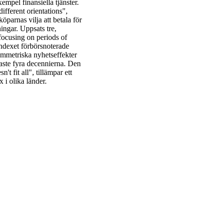
xempel finansiella tjänster.
ifferent orientations",
öparnas vilja att betala för
ingar. Uppsats tre,
 focusing on periods of
indexet förbörsnoterade
ymmetriska nyhetseffekter
naste fyra decennierna. Den
t fit all", tillämpar ett
 i olika länder.