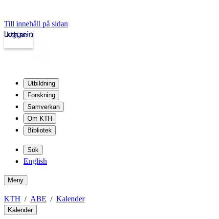
Till innehåll på sidan
Logga in
kth.se
Utbildning
Forskning
Samverkan
Om KTH
Bibliotek
Sök
English
Meny
KTH
ABE
Kalender
Kalender