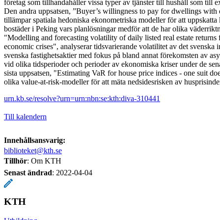
företag som tillhandahåller vissa typer av tjänster till hushåll som till e
Den andra uppsatsen, ”Buyer’s willingness to pay for dwellings with d
tillämpar spatiala hedoniska ekonometriska modeller för att uppskatta k
bostäder i Peking vars planlösningar medför att de har olika väderriktn
"Modelling and forecasting volatility of daily listed real estate returns
economic crises", analyserar tidsvarierande volatilitet av det svenska 
svenska fastighetsaktier med fokus på bland annat förekomsten av as
vid olika tidsperioder och perioder av ekonomiska kriser under de se
sista uppsatsen, "Estimating VaR for house price indices - one suit doesn'
olika value-at-risk-modeller för att mäta nedsidesrisken av husprisindex
urn.kb.se/resolve?urn=urn:nbn:se:kth:diva-310441
Till kalendern
Innehållsansvarig:
biblioteket@kth.se
Tillhör
: Om KTH
Senast ändrad
:
2022-04-04
KTH