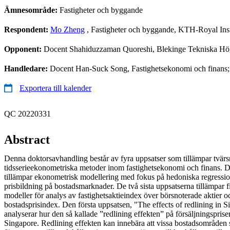
Ämnesområde:
Fastigheter och byggande
Respondent:
Mo Zheng
, Fastigheter och byggande, KTH-Royal Inst
Opponent:
Docent Shahiduzzaman Quoreshi, Blekinge Tekniska Hö
Handledare:
Docent Han-Suck Song, Fastighetsekonomi och finans; 
Exportera till kalender
QC 20220331
Abstract
Denna doktorsavhandling består av fyra uppsatser som tillämpar tvärsn
tidsserieekonometriska metoder inom fastighetsekonomi och finans. De
tillämpar ekonometrisk modellering med fokus på hedoniska regression
prisbildning på bostadsmarknader. De två sista uppsatserna tillämpar 
modeller för analys av fastighetsaktieindex över börsnoterade aktier o
bostadsprisindex. Den första uppsatsen, "The effects of redlining in Sin
analyserar hur den så kallade ”redlining effekten” på försäljningsprise
Singapore. Redlining effekten kan innebära att vissa bostadsområden 