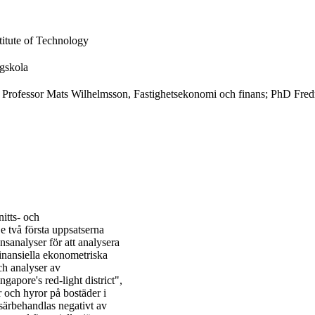
itute of Technology
gskola
Professor Mats Wilhelmsson, Fastighetsekonomi och finans; PhD Fredr
itts- och
 två första uppsatserna
sanalyser för att analysera
finansiella ekonometriska
ch analyser av
gapore's red-light district",
r och hyror på bostäder i
särbehandlas negativt av