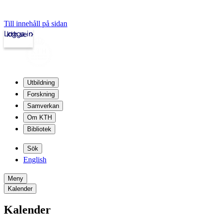
Till innehåll på sidan
Logga in
kth.se
Utbildning
Forskning
Samverkan
Om KTH
Bibliotek
Sök
English
Meny
Kalender
Kalender