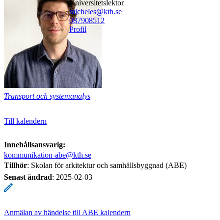
universitetslektor
micheles@kth.se
08790
8512
Profil
Transport och systemanalys
Till kalendern
Innehållsansvarig:
kommunikation-abe@kth.se
Tillhör
: Skolan för arkitektur och samhällsbyggnad (ABE)
Senast ändrad
:
2025-02-03
Anmälan av händelse till ABE kalendern