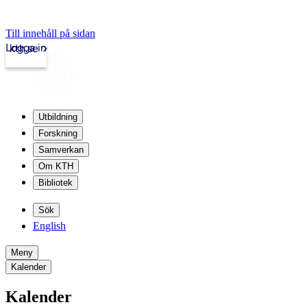
Till innehåll på sidan
Logga in
kth.se
Utbildning
Forskning
Samverkan
Om KTH
Bibliotek
Sök
English
Meny
Kalender
Kalender