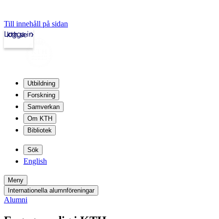
Till innehåll på sidan
Logga in
kth.se
Utbildning
Forskning
Samverkan
Om KTH
Bibliotek
Sök
English
Meny
Internationella alumnföreningar
Alumni