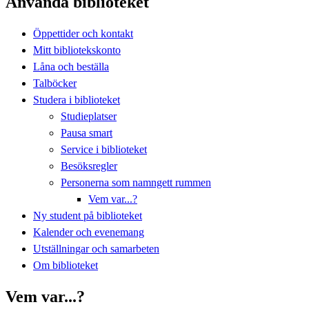
Använda biblioteket
Öppettider och kontakt
Mitt bibliotekskonto
Låna och beställa
Talböcker
Studera i biblioteket
Studieplatser
Pausa smart
Service i biblioteket
Besöksregler
Personerna som namngett rummen
Vem var...?
Ny student på biblioteket
Kalender och evenemang
Utställningar och samarbeten
Om biblioteket
Vem var...?