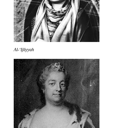
Al-ʻIjliyyah