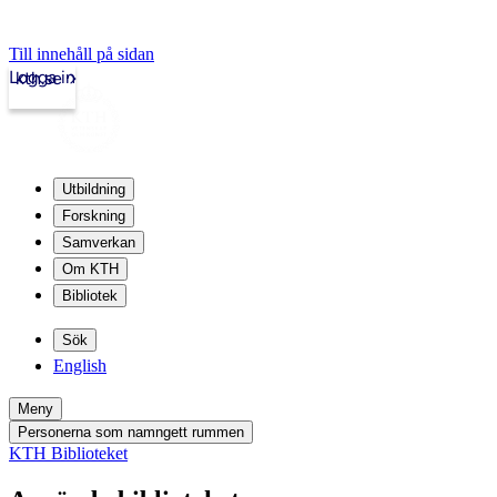
Till innehåll på sidan
Logga in
kth.se
Utbildning
Forskning
Samverkan
Om KTH
Bibliotek
Sök
English
Meny
Personerna som namngett rummen
KTH Biblioteket