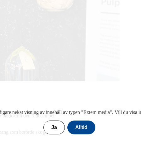
digare nekat visning av innehåll av typen "
Extern media
". Vill du visa 
 pågick till den 9 december
Ja
Alltid
emang som berörde skogen