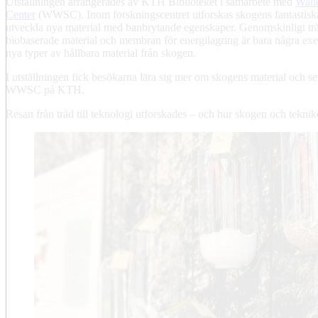
Utställningen arrangerades av KTH Biblioteket i samarbete med
Wall
Center
(WWSC). Inom forskningscentret utforskas skogens fantastiska
utveckla nya material med banbrytande egenskaper. Genomskinligt trä,
biobaserade material och membran för energilagring är bara några ex
nya typer av hållbara material från skogen.
I utställningen fick besökarna lära sig mer om skogens material och s
WWSC på KTH.
Resan från träd till teknologi utforskades – och hur skogen och tekn