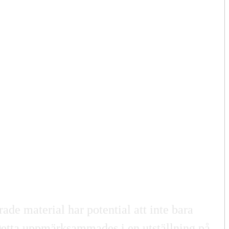
ade material har potential att inte bara
 Detta uppmärksammades i en utställning på