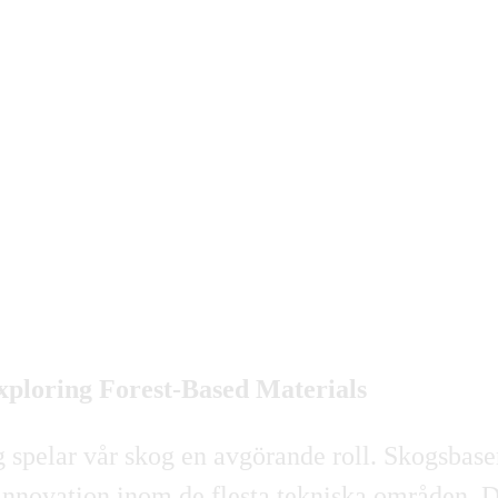
xploring Forest-Based Materials
g spelar vår skog en avgörande roll. Skogsbaser
va innovation inom de flesta tekniska områden.