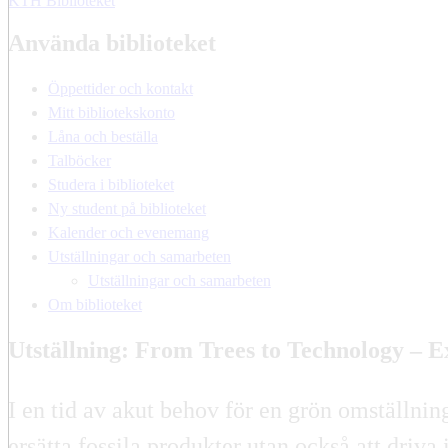
KTH Biblioteket
Använda biblioteket
Öppettider och kontakt
Mitt bibliotekskonto
Låna och beställa
Talböcker
Studera i biblioteket
Ny student på biblioteket
Kalender och evenemang
Utställningar och samarbeten
Utställningar och samarbeten
Om biblioteket
Utställning: From Trees to Technology – E
I en tid av akut behov för en grön omställnin
ersätta fossila produkter utan också att dri