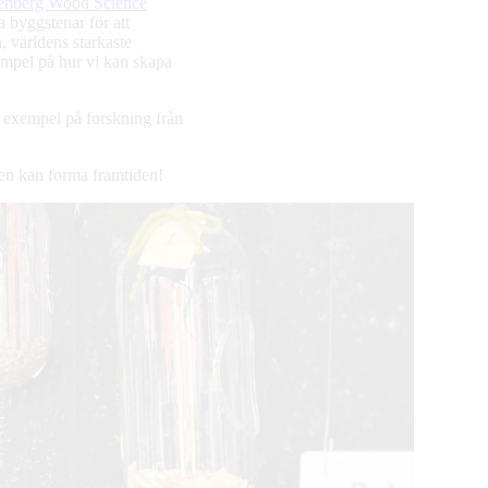
enberg Wood Science
 byggstenar för att
 världens starkaste
empel på hur vi kan skapa
e exempel på forskning från
iken kan forma framtiden!