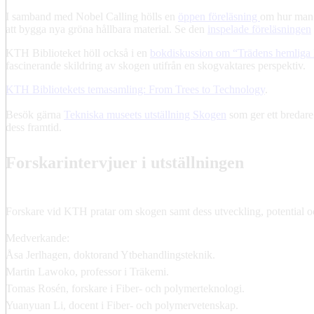
I samband med Nobel Calling hölls en
öppen föreläsning
om hur man 
att bygga nya gröna hållbara material. Se den
inspelade föreläsningen
KTH Biblioteket höll också i en
bokdiskussion om “Trädens hemliga 
fascinerande skildring av skogen utifrån en skogvaktares perspektiv.
KTH Bibliotekets temasamling: From Trees to Technology
.
Besök gärna
Tekniska museets utställning Skogen
som ger ett bredare
dess framtid.
Forskarintervjuer i utställningen
Forskare vid KTH pratar om skogen samt dess utveckling, potential o
Medverkande:
Åsa Jerlhagen, doktorand Ytbehandlingsteknik.
Martin Lawoko, professor i Träkemi.
Tomas Rosén, forskare i Fiber- och polymerteknologi.
Yuanyuan Li, docent i Fiber- och polymervetenskap.