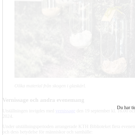
Olika material från skogen i glaskärl.
Vernissage och andra evenemang
Du har ti
Utställningen invigdes med
vernissage
den 19 september kl. 16.00 och
2024.
Under utställningsperioden arrangerade KTH Biblioteket flera even
och dess betydelse för människor och samhälle: