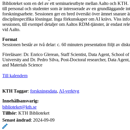
Biblioteket som en del av ett seminarieutbyte mellan Aalto och KTH. 
till personal och studenter som är intresserade av en grundläggande intr
forskningsarbete. Sessionen ger en bred översikt över ämnet snarare än
disciplinspecifika lösningar. Inga förkunskaper om AI krävs. Viss inf
sessionen, till exempel detaljer om Aaltos RDM-tjänster, är endast rel
vid Aalto.
Format
Sessionen består av två delar: c. 60 minuters presentation följt av disk
Föreläsare: Dr. Enrico Glerean, Staff Scientist, Data Agent, School of
University and Dr. Pedro Silva, Post-Doctoral researcher, Data Agen
and Materials Science
Till kalendern
KTH Taggar
:
forskningsdata
AI-verktyg
Innehållsansvarig:
biblioteket@kth.se
Tillhör
: KTH Biblioteket
Senast ändrad
:
2024-09-09