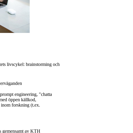
tets livscykel: brainstorming och
 överväganden
 prompt engineering, "chatta
 med öppen källkod,
inom forskning (t.ex.
förs gemensamt av KTH