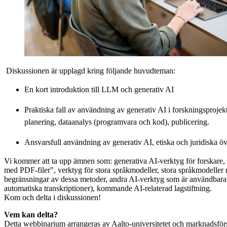
Diskussionen är upplagd kring följande huvudteman:
En kort introduktion till LLM och generativ AI
Praktiska fall av användning av generativ AI i forskningsprojek
planering, dataanalys (programvara och kod), publicering.
Ansvarsfull användning av generativ AI, etiska och juridiska
Vi kommer att ta upp ämnen som: generativa AI-verktyg för forskare,
med PDF-filer", verktyg för stora språkmodeller, stora språkmodeller
begränsningar av dessa metoder, andra AI-verktyg som är användbara 
automatiska transkriptioner), kommande AI-relaterad lagstiftning.
Kom och delta i diskussionen!
Vem kan delta?
Detta webbinarium arrangeras av Aalto-universitetet och marknads