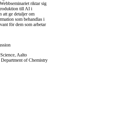
Webbseminariet riktar sig
oduktion till AI i
 att ge detaljer om
ormation som behandlas i
evant för dem som arbetar
ussion
 Science, Aalto
t, Department of Chemistry