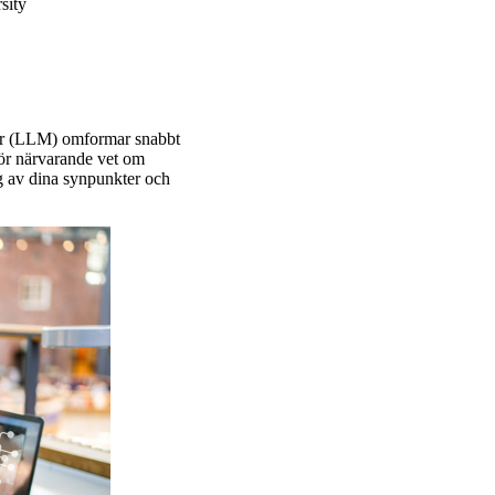
sity
ller (LLM) omformar snabbt
 för närvarande vet om
g av dina synpunkter och