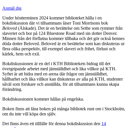
Anmäl dig
Under höstterminen 2024 kommer biblioteket hålla i en
bokdiskussion där vi tillsammans läser Toni Morrisons bok
Beloved
(Älskade). Det är en berättelse om Sethe som rymmer från
slaveriet och bor på 124 Bluestone Road med sin dotter Denver.
Minnen från det förflutna kommer tillbaka och det gör också hennes
döda dotter Beloved. Beloved är en berättelse som kan diskuteras ur
flera olika perspektiv, till exempel slaveri och frihet, förlust och
kärlek, hem och exil.
Bokdiskussionen är en del i KTH Bibliotekets bidrag till det
övergripande arbetet med jämställdhet och lika villkor på KTH.
Syftet är att bidra med en arena där frågor om jämställdhet,
hållbarhet och lika villkor kan diskuteras av alla på KTH, studenter
såväl som forskare och anställda, för att tillsammans kunna skapa
förändring.
Bokdiskussionen kommer hållas på engelska.
Boken finns att låna boken på många bibliotek runt om i Stockholm,
om du inte vill köpa den själv.
Det finns även ett tillfälle för denna bokdiskussion den
14