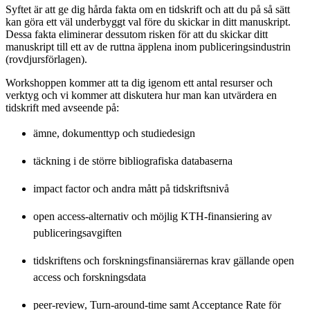
Syftet är att ge dig hårda fakta om en tidskrift och att du på så sätt
kan göra ett väl underbyggt val före du skickar in ditt manuskript.
Dessa fakta eliminerar dessutom risken för att du skickar ditt
manuskript till ett av de ruttna äpplena inom publiceringsindustrin
(rovdjursförlagen).
Workshoppen kommer att ta dig igenom ett antal resurser och
verktyg och vi kommer att diskutera hur man kan utvärdera en
tidskrift med avseende på:
ämne, dokumenttyp och studiedesign
täckning i de större bibliografiska databaserna
impact factor och andra mått på tidskriftsnivå
open access-alternativ och möjlig KTH-finansiering av
publiceringsavgiften
tidskriftens och forskningsfinansiärernas krav gällande open
access och forskningsdata
peer-review, Turn-around-time samt Acceptance Rate för