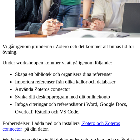
Vi går igenom grunderna i Zotero och det kommer att finnas tid för
övning.
Under workshoppen kommer vi att gå igenom följande:
Skapa ett bibliotek och organisera dina referenser
Importera referenser från olika källor och databaser
Använda Zoteros connector
Synka ditt desktopprogram med ditt onlinekonto
Infoga citeringar och referenslistor i Word, Google Docs,
Overleaf, Rstudio och VS Code.
Förberedelser: Ladda ned och installera
​ Zotero och Zoteros
connector ​
på din dator.
Workshoppen riktar sig till doktorander och forskare och språket är