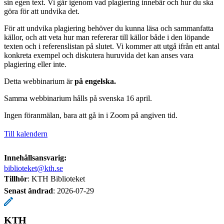
sin egen text. Vi går igenom vad plagiering innebär och hur du ska
göra för att undvika det.
För att undvika plagiering behöver du kunna läsa och sammanfatta
källor, och att veta hur man refererar till källor både i den löpande
texten och i referenslistan på slutet. Vi kommer att utgå ifrån ett antal
konkreta exempel och diskutera huruvida det kan anses vara
plagiering eller inte.
Detta webbinarium är
på engelska.
Samma webbinarium hålls på svenska 16 april.
Ingen föranmälan, bara att gå in i Zoom på angiven tid.
Till kalendern
Innehållsansvarig:
biblioteket@kth.se
Tillhör
: KTH Biblioteket
Senast ändrad
:
2026-07-29
KTH