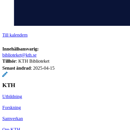
Till kalendern
Innehållsansvarig:
biblioteket@kth.se
Tillhör
: KTH Biblioteket
Senast ändrad
:
2025-04-15
KTH
Utbildning
Forskning
Samverkan
Om KTH