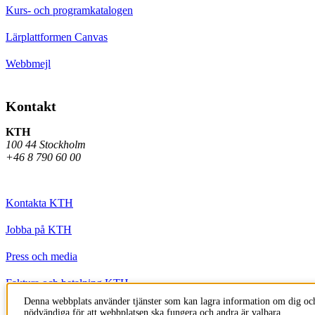
Kurs- och programkatalogen
Lärplattformen Canvas
Webbmejl
Kontakt
KTH
100 44 Stockholm
+46 8 790 60 00
Kontakta KTH
Jobba på KTH
Press och media
Faktura och betalning KTH
Denna webbplats använder tjänster som kan lagra information om dig och
Om KTH:s webbplatser
nödvändiga för att webbplatsen ska fungera och andra är valbara.