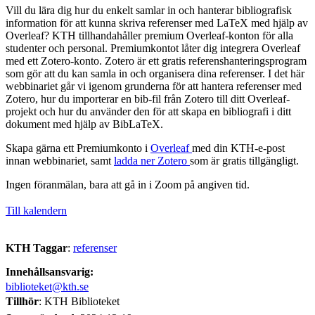
Vill du lära dig hur du enkelt samlar in och hanterar bibliografisk
information för att kunna skriva referenser med LaTeX med hjälp av
Overleaf? KTH tillhandahåller premium Overleaf-konton för alla
studenter och personal. Premiumkontot låter dig integrera Overleaf
med ett Zotero-konto. Zotero är ett gratis referenshanteringsprogram
som gör att du kan samla in och organisera dina referenser. I det här
webbinariet går vi igenom grunderna för att hantera referenser med
Zotero, hur du importerar en bib-fil från Zotero till ditt Overleaf-
projekt och hur du använder den för att skapa en bibliografi i ditt
dokument med hjälp av BibLaTeX.
Skapa gärna ett Premiumkonto i
Overleaf
med din KTH-e-post
innan webbinariet, samt
ladda ner Zotero
som är gratis tillgängligt.
Ingen föranmälan, bara att gå in i Zoom på angiven tid.
Till kalendern
KTH Taggar
:
referenser
Innehållsansvarig:
biblioteket@kth.se
Tillhör
: KTH Biblioteket