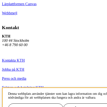
Lärplattformen Canvas
Webbmejl
Kontakt
KTH
100 44 Stockholm
+46 8 790 60 00
Kontakta KTH
Jobba på KTH
Press och media
Faktura och betalning KTH
Denna webbplats använder tjänster som kan lagra information om dig och
Om KTH:s webbplatser
nödvändiga för att webbplatsen ska fungera och andra är valbara.
Tillgänglighetsredogörelse