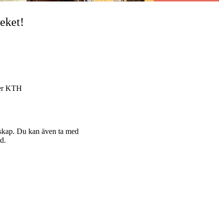
teket!
ter KTH
enskap. Du kan även ta med
d.