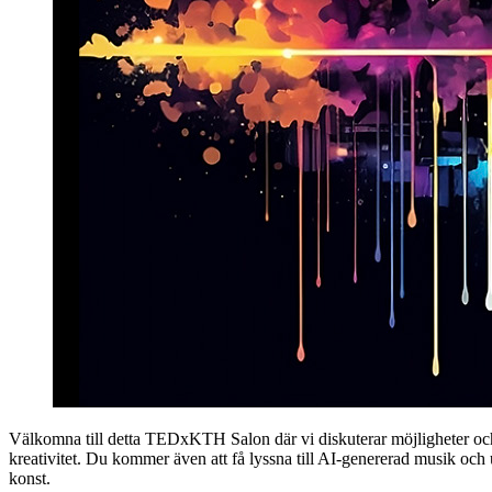
Välkomna till detta TEDxKTH Salon där vi diskuterar möjligheter o
kreativitet. Du kommer även att få lyssna till AI-genererad musik oc
konst.