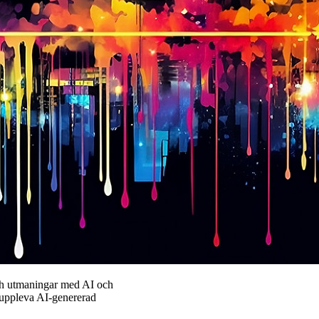
ch utmaningar med AI och
h uppleva AI-genererad