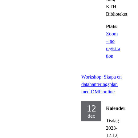
KTH
Biblioteket
Plats:
Zoom
– no
registra
tion
Workshop: Skapa en
datahanteringsplan
med DMP online
12
Kalender
dec
Tisdag
2023-
12-12,