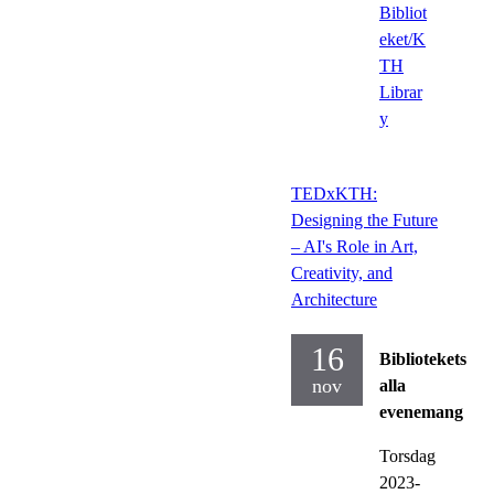
Bibliot
eket/K
TH
Librar
y
TEDxKTH:
Designing the Future
– AI's Role in Art,
Creativity, and
Architecture
16
Bibliotekets
nov
alla
evenemang
Torsdag
2023-