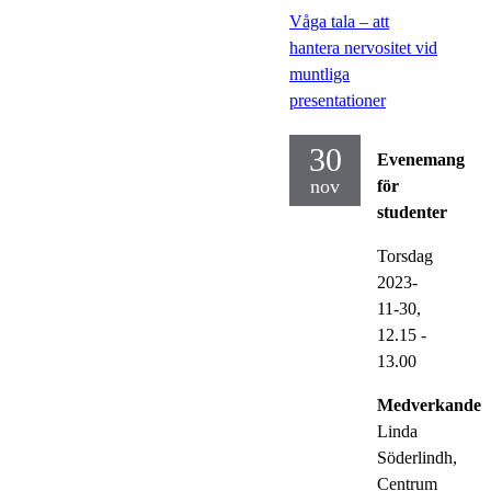
Våga tala – att
hantera nervositet vid
muntliga
presentationer
30
Evenemang
nov
för
studenter
Torsdag
2023-
11-30,
12.15
-
13.00
Medverkande:
Linda
Söderlindh,
Centrum