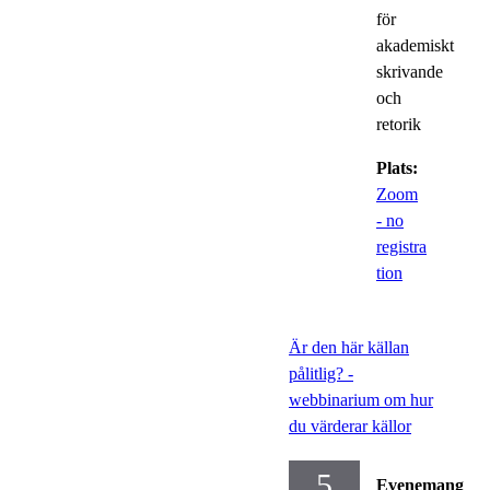
för
akademiskt
skrivande
och
retorik
Plats:
Zoom
- no
registra
tion
Är den här källan
pålitlig? -
webbinarium om hur
du värderar källor
5
Evenemang