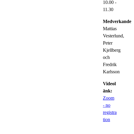
10.00
-
11.30
Medverkande:
Mattias
Vesterlund,
Peter
Kjellberg
och
Fredrik
Karlsson
Videol
änk:
Zoom
- no
registra
tion