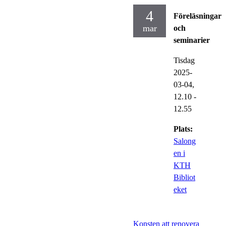
4
Föreläsningar
mar
och
seminarier
Tisdag
2025-
03-04,
12.10
-
12.55
Plats:
Salong
en i
KTH
Bibliot
eket
Konsten att renovera