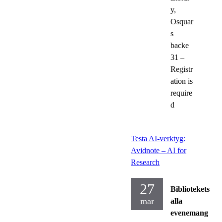
y,
Osquar
s
backe
31 –
Registr
ation is
require
d
Testa AI-verktyg:
Avidnote – AI for
Research
27
Bibliotekets
mar
alla
evenemang