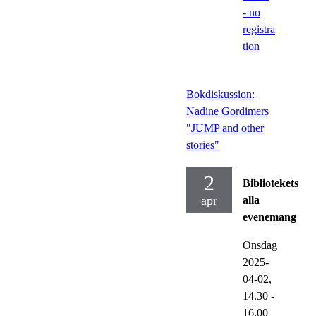
- no
registra
tion
Bokdiskussion:
Nadine Gordimers
"JUMP and other
stories"
2
Bibliotekets
apr
alla
evenemang
Onsdag
2025-
04-02,
14.30
-
16.00