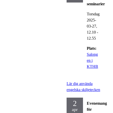
seminarier
Torsdag
2025-
03-27,
12.10
-
12.55
Plats:
Salong
en i
KTHB
Lär dig använda
engelska skiljetecken
2
Evenemang
apr
för