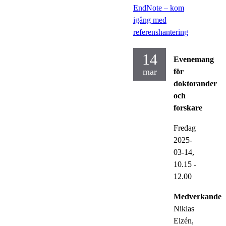
EndNote – kom
igång med
referenshantering
14
Evenemang
mar
för
doktorander
och
forskare
Fredag
2025-
03-14,
10.15
-
12.00
Medverkande:
Niklas
Elzén,