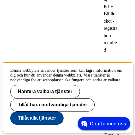
KTH
Bibliot
eket -
registra
tion
require
d
Får jag använda den
Denna webbplats använder tjänster som kan lagra information om
dig och hur du använder denna webbplats. Vissa tjänster är
här bilden i mitt
nödvändiga för att webbplatsen ska fungera och andra är valbara.
exjobb eller
Hantera valbara tjänster
avhandling?
Tillåt bara nödvändiga tjänster
3
Evenemang
apr
för
Tillåt alla tjänster
studenter
Chatta med oss
Torsdag