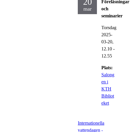
20
Föreläsningar
mar
och
seminarier
Torsdag
2025-
03-20,
12.10
-
12.55
Plats:
Salong
en i
KTH
Bibliot
eket
Internationella
vattendagen -