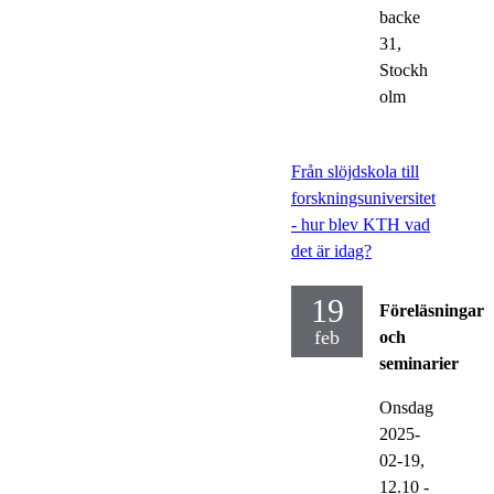
backe
31,
Stockh
olm
Från slöjdskola till
forskningsuniversitet
- hur blev KTH vad
det är idag?
19
Föreläsningar
feb
och
seminarier
Onsdag
2025-
02-19,
12.10
-