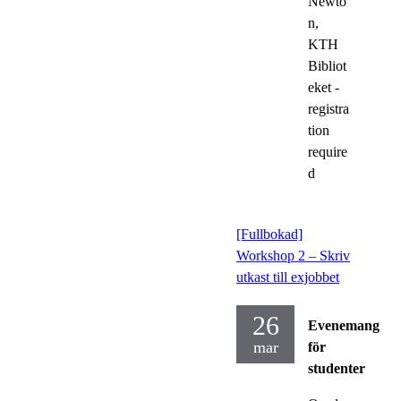
Newto
n,
KTH
Bibliot
eket -
registra
tion
require
d
[Fullbokad]
Workshop 2 – Skriv
utkast till exjobbet
26
Evenemang
mar
för
studenter