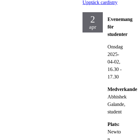
Upptäck cardistry
2
Evenemang
apr
för
studenter
Onsdag
2025-
04-02,
16.30
-
17.30
Medverkande:
Abhishek
Galande,
student
Plats:
Newto
n,