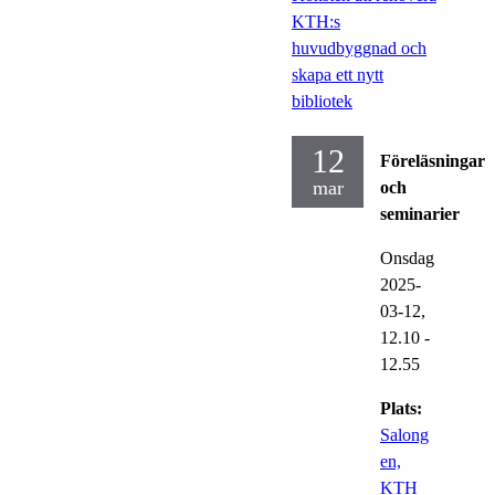
KTH:s
huvudbyggnad och
skapa ett nytt
bibliotek
12
Föreläsningar
mar
och
seminarier
Onsdag
2025-
03-12,
12.10
-
12.55
Plats:
Salong
en,
KTH