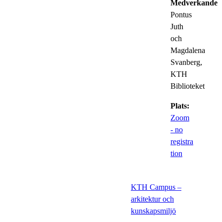
Medverkande:
Pontus
Juth
och
Magdalena
Svanberg,
KTH
Biblioteket
Plats:
Zoom
- no
registra
tion
KTH Campus –
arkitektur och
kunskapsmiljö