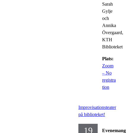
Sarah
Gylje
och
Annika
Övergaard,
KTH
Biblioteket
Plats:
Zoom
– No
registra
tion
Improvisationsteater
på biblioteket!
19
Evenemang