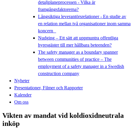
detaljplaneprocessen - Vilka är
framgångsfaktorerna?
Långsiktiga leverantörsrelationer - En studie av
en relation mellan två organisationer inom samma
koncern
Nudging – Ett sätt att uppmuntra offentliga
hyresgäster till mer hållbara beteenden?
The safety manager as a boundary spanner
between communities of practice – The
employment of a safety manager in a Swedish
construction company
Nyheter
Presentationer, Filmer och Rapporter
Kalender
Om oss
Vikten av mandat vid koldioxidneutrala
inköp