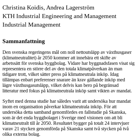
Christina Koidis, Andrea Lagerström
KTH Industrial Engineering and Management
Industrial Management
Sammanfattning
Den svenska regeringens mål om noll nettoutsläpp av växthusgaser
(klimatneutralitet) år 2050 kommer att innebära ett skifte av
arbetssätt för svenska byggbolag. Vidare har byggnadsfasen visat sig
representera en större del av den totala klimatpåverkan än man
tidigare trott, vilket sätter press på klimatneutrala inköp. Idag
tillämpas enbart preferenser snarare än krav gällande inköp med
lägre växthusgasutsläpp, vilket delvis kan bero på begränsad
litteratur med fokus på klimatneutrala inköp samt vikten av mandat.
Syftet med denna studie har således varit att undersöka hur mandat
inom en organisation påverkar klimatneutrala inköp. För att
undersöka detta samband genomfördes en fallstudie på Skanska,
som är det enda byggbolaget i Sverige med visionen om att bli
klimatneutralt till år 2050. Resultatet bygger på totalt 24 intervjuer
varav 21 stycken genomförda på Skanska samt två stycken på två
olika externa bolag.