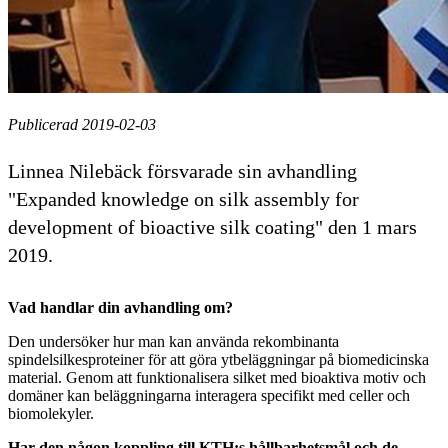
Publicerad 2019-02-03
Linnea Nilebäck försvarade sin avhandling
"Expanded knowledge on silk assembly for
development of bioactive silk coating" den 1 mars
2019.
Vad handlar din avhandling om?
Den undersöker hur man kan använda rekombinanta
spindelsilkesproteiner för att göra ytbeläggningar på biomedicinska
material. Genom att funktionalisera silket med bioaktiva motiv och
domäner kan beläggningarna interagera specifikt med celler och
biomolekyler.
Har den någon koppling till KTH:s hållbarhetsmål och de