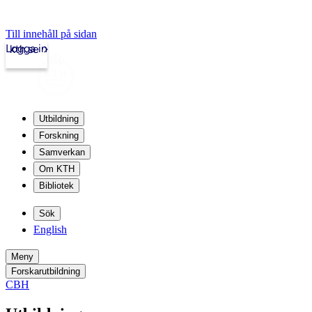
Till innehåll på sidan
Logga in
kth.se
Utbildning
Forskning
Samverkan
Om KTH
Bibliotek
Sök
English
Meny
Forskarutbildning
CBH