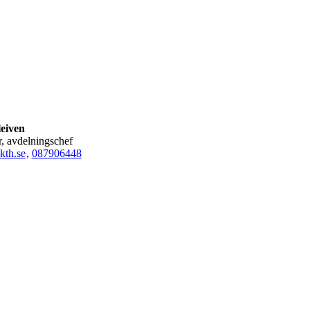
leiven
or, avdelningschef
kth.se
,
08790
6448