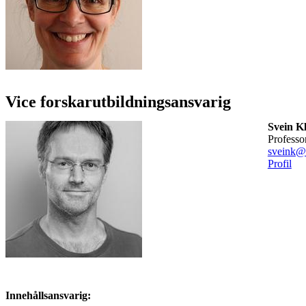
Vice forskarutbildningsansvarig
Svein K
profess
sveink@
Profil
Innehållsansvarig: