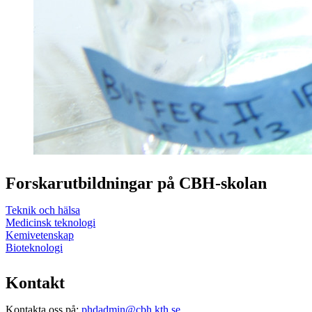
Forskarutbildningar på CBH-skolan
Teknik och hälsa
Medicinsk teknologi
Kemivetenskap
Bioteknologi
Kontakt
Kontakta oss på:
phdadmin@cbh.kth.se