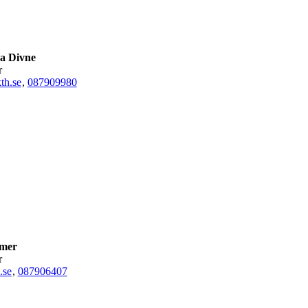
na Divne
r
th.se
,
08790
9980
mer
r
.se
,
08790
6407