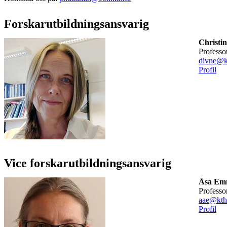
Forskarutbildningsansvarig
Christi
professo
divne@k
Profil
Vice forskarutbildningsansvarig
Åsa Em
professo
aae@kth
Profil