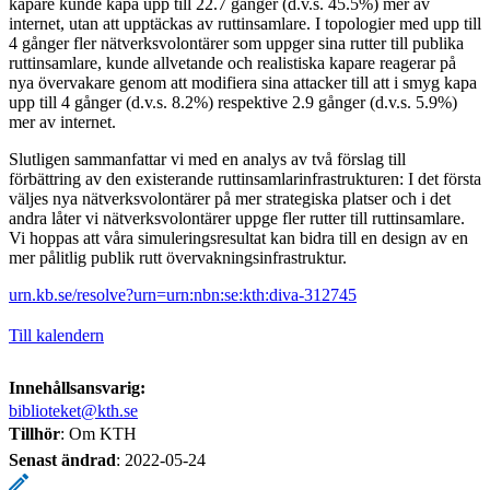
kapare kunde kapa upp till 22.7 gånger (d.v.s. 45.5%) mer av
internet, utan att upptäckas av ruttinsamlare. I topologier med upp till
4 gånger fler nätverksvolontärer som uppger sina rutter till publika
ruttinsamlare, kunde allvetande och realistiska kapare reagerar på
nya övervakare genom att modifiera sina attacker till att i smyg kapa
upp till 4 gånger (d.v.s. 8.2%) respektive 2.9 gånger (d.v.s. 5.9%)
mer av internet.
Slutligen sammanfattar vi med en analys av två förslag till
förbättring av den existerande ruttinsamlarinfrastrukturen: I det första
väljes nya nätverksvolontärer på mer strategiska platser och i det
andra låter vi nätverksvolontärer uppge fler rutter till ruttinsamlare.
Vi hoppas att våra simuleringsresultat kan bidra till en design av en
mer pålitlig publik rutt övervakningsinfrastruktur.
urn.kb.se/resolve?urn=urn:nbn:se:kth:diva-312745
Till kalendern
Innehållsansvarig:
biblioteket@kth.se
Tillhör
: Om KTH
Senast ändrad
:
2022-05-24