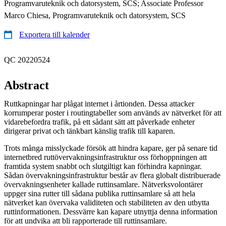
Programvaruteknik och datorsystem, SCS; Associate Professor
Marco Chiesa, Programvaruteknik och datorsystem, SCS
Exportera till kalender
QC 20220524
Abstract
Ruttkapningar har plågat internet i årtionden. Dessa attacker
korrumperar poster i routingtabeller som används av nätverket för att
vidarebefordra trafik, på ett sådant sätt att påverkade enheter
dirigerar privat och tänkbart känslig trafik till kaparen.
Trots många misslyckade försök att hindra kapare, ger på senare tid
internetbred ruttövervakningsinfrastruktur oss förhoppningen att
framtida system snabbt och slutgiltigt kan förhindra kapningar.
Sådan övervakningsinfrastruktur består av flera globalt distribuerade
övervakningsenheter kallade ruttinsamlare. Nätverksvolontärer
uppger sina rutter till sådana publika ruttinsamlare så att hela
nätverket kan övervaka validiteten och stabiliteten av den utbytta
ruttinformationen. Dessvärre kan kapare utnyttja denna information
för att undvika att bli rapporterade till ruttinsamlare.