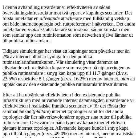
I denna avhandling utvärderar vi effektiviteten av sådan
övervakningsinfrastruktur mot två typer av kapnings scenarier: Det
första innefattar en
allvetande
attackerare med fullständig vetskap
om både internettopologin och ruttpreferenser i nätverken. Det andra
innefattar en
realistisk
attackerare som saknar sådan kunskap men
som samlar upp den ruttinformation som nätverken själva lämnar ut
till publika ruttinsamlare.
Tidigare simuleringar har visat att kapningar som påverkar mer än
2% av internet alltid är synliga för den publika
ruttinsamlarinfrastrukturen. Vår simulering visar däremot att
allvetande och realistiska kapare som reagerar på utplaceringen av
publika ruttinsamlare i smyg kan kapa upp till 11.7 gånger (d.v.s.
23.5%) respektive 8.1 gånger (d.v.s. 16.2%) mer av internet,
utan
att
upptäckas av den existerande publika ruttinsamlarinfrastrukturen.
Efter att ha utvärderat effektiviteten i den existerande publika
infrastrukturen med nuvarande internet datamängder, utvärderade vi
effektiviteten i realistiska framtida scenarier av för det första fler
sammanlänkad (
plattare
) internet topologier samt för det andra
topologier där fler nätverksvolontärer uppger sina rutter till publika
ruttinsamlare. Dessvärre är båda typer av kapare mer effektiva i
plattare internet topologier. Allvetande kapare kunde i smyg kapa
upp till 24.5 gånger (d.v.s. 49.0%) mer av internet, medan realistiska