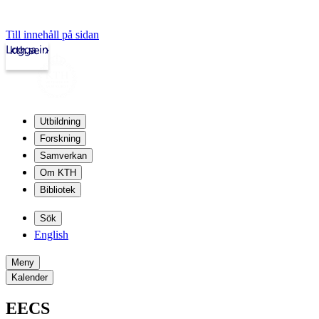
Till innehåll på sidan
Logga in
kth.se
Utbildning
Forskning
Samverkan
Om KTH
Bibliotek
Sök
English
Meny
Kalender
EECS