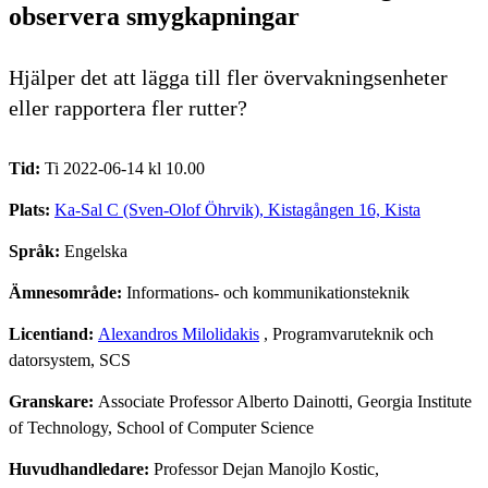
observera smygkapningar
Hjälper det att lägga till fler övervakningsenheter
eller rapportera fler rutter?
Tid:
Ti 2022-06-14 kl 10.00
Plats:
Ka-Sal C (Sven-Olof Öhrvik), Kistagången 16, Kista
Språk:
Engelska
Ämnesområde:
Informations- och kommunikationsteknik
Licentiand:
Alexandros Milolidakis
, Programvaruteknik och
datorsystem, SCS
Granskare:
Associate Professor Alberto Dainotti, Georgia Institute
of Technology, School of Computer Science
Huvudhandledare:
Professor Dejan Manojlo Kostic,