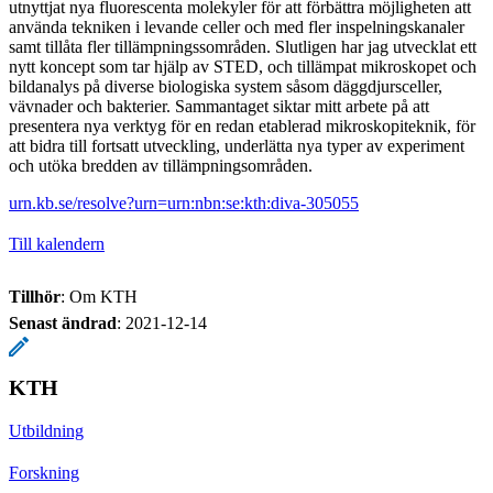
utnyttjat nya fluorescenta molekyler för att förbättra möjligheten att
använda tekniken i levande celler och med fler inspelningskanaler
samt tillåta fler tillämpningssområden. Slutligen har jag utvecklat ett
nytt koncept som tar hjälp av STED, och tillämpat mikroskopet och
bildanalys på diverse biologiska system såsom däggdjursceller,
vävnader och bakterier. Sammantaget siktar mitt arbete på att
presentera nya verktyg för en redan etablerad mikroskopiteknik, för
att bidra till fortsatt utveckling, underlätta nya typer av experiment
och utöka bredden av tillämpningsområden.
urn.kb.se/resolve?urn=urn:nbn:se:kth:diva-305055
Till kalendern
Tillhör
: Om KTH
Senast ändrad
:
2021-12-14
KTH
Utbildning
Forskning