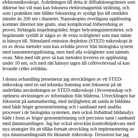
elektonmikroskopi. Anledningen till detta är diffraktionsgränsen som
dikterar hur väl man kan fokusera elektromagnetisk strålning, och
som i praktiken inte tillåter fokusering av synligt ljus till områden
mindre än 200 nm i diameter. Nanoskopins överlägsna upplösning
kommer däremot inte gratis, utan komplicerad förberedning av
prover, förlängda inspelningstider, högre belysningsintensiteter, och
begränsade synfält är några av de extra svårigheter som man måste
ta hänsyn till. Stimulated emission depletion (STED) mikroskopi är
en av dessa metoder som kan avbilda prover från biologiska system
med nanometerupplösning, men med alla svårigheter som nämnts
ovan. Men med rätt prov så kan metoden leverera en upplösning
under 10 nm, och med rätt hänsyn tagen till cellöverlevnad så kan
levande celler avbildas.
I denna avhandling presenterar jag utvecklingen av ett STED-
mikroskop med en rad tekniska framsteg som fokuserar på att
underlätta användningen av STED-mikroskopi i livsvetenskap och
optimera utvinningen av information från bilderna. Utvecklingen har
fokuserat på automatisering, med möjligheten att samla in bilddata
med både högre genomströmning och i samband med snabba
processer i de biologiska systemen, men också förbättrad bildanalys
både i form av högre genomströmning och precision samt i samband
med datainsamlingen. Jag har också utvecklat kontrollmjukvara med
nya strategier för att tillåta fortsatt utveckling och implementering av
nya datainsamlingssätt för liknande mikroskop. Dessutom har jag