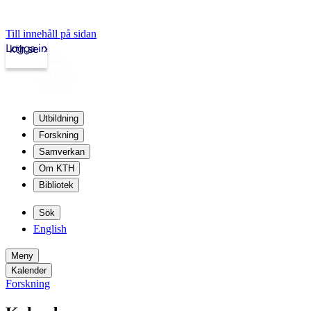
Till innehåll på sidan
Logga in
kth.se
Utbildning
Forskning
Samverkan
Om KTH
Bibliotek
Sök
English
Meny
Kalender
Forskning