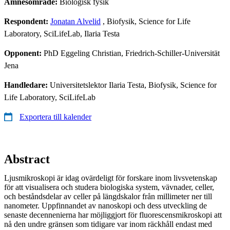
Ämnesområde:
Biologisk fysik
Respondent:
Jonatan Alvelid
, Biofysik, Science for Life
Laboratory, SciLifeLab, Ilaria Testa
Opponent:
PhD Eggeling Christian, Friedrich-Schiller-Universität
Jena
Handledare:
Universitetslektor Ilaria Testa, Biofysik, Science for
Life Laboratory, SciLifeLab
Exportera till kalender
Abstract
Ljusmikroskopi är idag ovärdeligt för forskare inom livsvetenskap
för att visualisera och studera biologiska system, vävnader, celler,
och beståndsdelar av celler på längdskalor från millimeter ner till
nanometer. Uppfinnandet av nanoskopi och dess utveckling de
senaste decennenierna har möjliggjort för fluorescensmikroskopi att
nå den undre gränsen som tidigare var inom räckhåll endast med