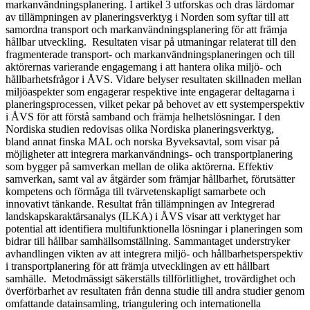
markanvändningsplanering. I artikel 3 utforskas och dras lärdomar
av tillämpningen av planeringsverktyg i Norden som syftar till att
samordna transport och markanvändningsplanering för att främja
hållbar utveckling. Resultaten visar på utmaningar relaterat till den
fragmenterade transport- och markanvändningsplaneringen och till
aktörernas varierande engagemang i att hantera olika miljö- och
hållbarhetsfrågor i ÅVS. Vidare belyser resultaten skillnaden mellan
miljöaspekter som engagerar respektive inte engagerar deltagarna i
planeringsprocessen, vilket pekar på behovet av ett systemperspektiv
i ÅVS för att förstå samband och främja helhetslösningar. I den
Nordiska studien redovisas olika Nordiska planeringsverktyg,
bland annat finska MAL och norska Byveksavtal, som visar på
möjligheter att integrera markanvändnings- och transportplanering
som bygger på samverkan mellan de olika aktörerna. Effektiv
samverkan, samt val av åtgärder som främjar hållbarhet, förutsätter
kompetens och förmåga till tvärvetenskapligt samarbete och
innovativt tänkande. Resultat från tillämpningen av Integrerad
landskapskaraktärsanalys (ILKA) i ÅVS visar att verktyget har
potential att identifiera multifunktionella lösningar i planeringen som
bidrar till hållbar samhällsomställning. Sammantaget understryker
avhandlingen vikten av att integrera miljö- och hållbarhetsperspektiv
i transportplanering för att främja utvecklingen av ett hållbart
samhälle. Metodmässigt säkerställs tillförlitlighet, trovärdighet och
överförbarhet av resultaten från denna studie till andra studier genom
omfattande datainsamling, triangulering och internationella