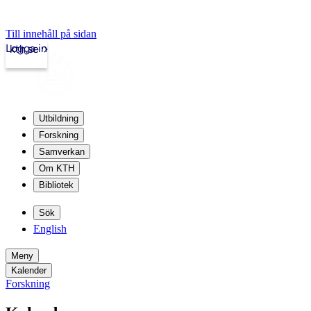
Till innehåll på sidan
Logga in
kth.se
Utbildning
Forskning
Samverkan
Om KTH
Bibliotek
Sök
English
Meny
Kalender
Forskning