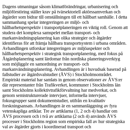
Dagens utmaningar såsom klimatförändringar, urbanisering och
miljöförstöring ställer krav på tvärsektoriell aktörssamverkan och
åtgärder som bidrar till omställningen till ett hållbart samhälle. I detta
sammanhang spelar integreringen av miljö- och
hållbarhetsperspektiv i transportplaneringen en viktig roll. Genom att
studera det komplexa samspelet mellan transport- och
markanvändningsplanering kan olika strategier och åtgärder
identifieras för att främja hållbara transportsystem i urbana områden.
Avhandlingen utforskar integreringen av miljöaspekter och
hållbarhetsperspektiv i strategisk transportplanering, med fokus på
Åtgärdsplanering samt lärdomar från nordiska planeringsverktyg
som möjliggör en samordning av transport- och
markanvändningsplanering. Avhandlingen är i huvudsak baserad på
fallstudier av åtgärdsvalstudier (ÅVS) i Stockholmsområdet.
Empiriskt material har samlats in genom observationer av ÅVS:er
där representanter från Trafikverket, kommuner i Stockholms län
samt Stockholms kollektivtrafikförvaltning har medverkat, och
genom semistrukturerade intervjuer, informella intervjuer,
fokusgrupper samt dokumentstudier, utifrån en kvalitativ
forskningsansats. Avhandlingen är en sammanläggning av fyra
vetenskapliga artiklar. Tre av artiklarna (1, 2 och 4) handlar om
ÅVS processen och i två av artiklarna (2 och 4) används ÅVS
processer i Stockholms region som empiriska fall av hur strategiska
val av åtgärder gjorts i koordinerad transport och