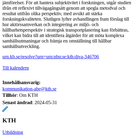
jämförelser. För att hantera subjektivitet i forskningen, utgår studien
ifrån ett reflexivt tillvägagångsätt genom att spegla metodval och
resultat utifrån olika perspektiv, med avsikt att stärka
forskningskvaliteten. Slutligen lyfter avhandlingen fram förslag till
hur aktörssamverkan och integrering av miljö- och
hållbarhetsperspektiv i strategisk transportplanering kan förbättras,
vilket kan bidra till att identifiera åtgärder för att möta komplexa
samhällsutmaningar och främja en omställning till hållbar
samhällsutveckling.
urn.kb.se/resolve?urn=urn:nbn:se:kth:diva-346706
Till kalendern
Innehållsansvarig:
kommunikation-abe@kth.se
Tillhör
: Om KTH
Senast ändrad
:
2024-05-31
KTH
Utbildning