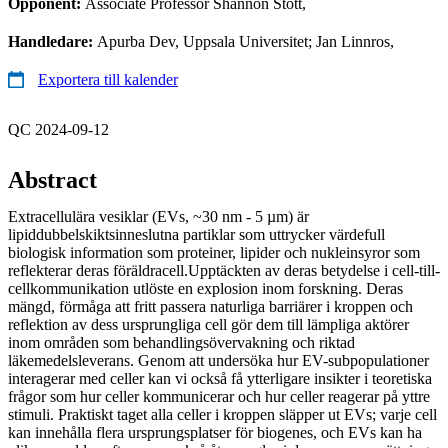
Opponent:
Associate Professor Shannon Stott,
Handledare:
Apurba Dev, Uppsala Universitet; Jan Linnros,
Exportera till kalender
QC 2024-09-12
Abstract
Extracellulära vesiklar (EVs, ~30 nm - 5 µm) är
lipiddubbelskiktsinneslutna partiklar som uttrycker värdefull
biologisk information som proteiner, lipider och nukleinsyror som
reflekterar deras föräldracell.Upptäckten av deras betydelse i cell-till-
cellkommunikation utlöste en explosion inom forskning. Deras
mängd, förmåga att fritt passera naturliga barriärer i kroppen och
reflektion av dess ursprungliga cell gör dem till lämpliga aktörer
inom områden som behandlingsövervakning och riktad
läkemedelsleverans. Genom att undersöka hur EV-subpopulationer
interagerar med celler kan vi också få ytterligare insikter i teoretiska
frågor som hur celler kommunicerar och hur celler reagerar på yttre
stimuli. Praktiskt taget alla celler i kroppen släpper ut EVs; varje cell
kan innehålla flera ursprungsplatser för biogenes, och EVs kan ha