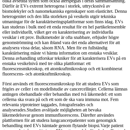
olika avsedda syften som också återspeglas i deras sammansättning.
Därför är EVs extremt heterogena i storlek, uttrycksnivå av
biomolekyler och nanomekaniska egenskaper som elasticitet. Denna
heterogenitet och den lilla storleken på vesikeln utgör tekniska
utmaningar för de karaktäriseringsplattformar som finns idag. EVs
kan studeras i bulk med ett enda resultat för en hel partikelensemble
eller individuellt, vilket ger en karakterisering av individuella
vesiklar i ett prov. Bulkmetoder är ofta snabbare, erbjuder högre
genomströmning och kan ibland vara det enda alternativet för att
analysera vissa delar, såsom RNA. Men för en fullständig
karaktärisering måste vi hämta information om enstaka vesiklar.
Denna avhandling utforskar tekniker för att karakterisera EVs på en
enstaka vesikelnivå med tre olika plattformar: ett
fluorescensmikroskop, ett atomkraftmikroskop och ett kombinerat
fluorescens- och atomkraftmikroskop.
Först används ett fluorescensmikroskop för att studera EVs som
frigörs av celler i en modellstudie av cancercellinjer. Cellerna lämnas
antingen obehandlade eller behandlas med två läkemedel: ett som
cellerna ska svara på och ett som de ska vara immuna mot. Fem
relevanta ytproteiner taggades, fotograferades och
analyserades.Studien avslöjade möjligheten att bevaka
läkemedelssvar genom immunfluorescens. Därefter användes
plattformen för att studera lungcancerpatienter som genomgick
behandling med EVs hämtade genom flytande biopsi.Varje patient