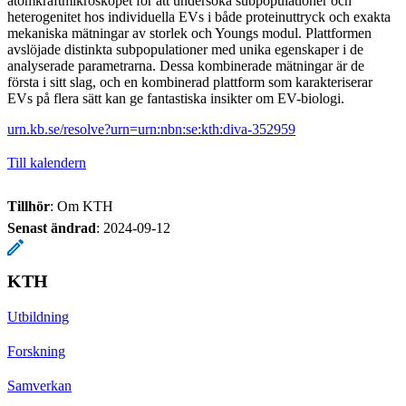
atomkraftmikroskopet för att undersöka subpopulationer och
heterogenitet hos individuella EVs i både proteinuttryck och exakta
mekaniska mätningar av storlek och Youngs modul. Plattformen
avslöjade distinkta subpopulationer med unika egenskaper i de
analyserade parametrarna. Dessa kombinerade mätningar är de
första i sitt slag, och en kombinerad plattform som karakteriserar
EVs på flera sätt kan ge fantastiska insikter om EV-biologi.
urn.kb.se/resolve?urn=urn:nbn:se:kth:diva-352959
Till kalendern
Tillhör
: Om KTH
Senast ändrad
:
2024-09-12
KTH
Utbildning
Forskning
Samverkan