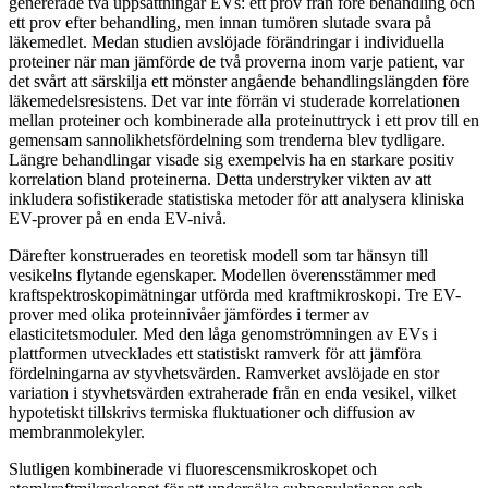
genererade två uppsättningar EVs: ett prov från före behandling och
ett prov efter behandling, men innan tumören slutade svara på
läkemedlet. Medan studien avslöjade förändringar i individuella
proteiner när man jämförde de två proverna inom varje patient, var
det svårt att särskilja ett mönster angående behandlingslängden före
läkemedelsresistens. Det var inte förrän vi studerade korrelationen
mellan proteiner och kombinerade alla proteinuttryck i ett prov till en
gemensam sannolikhetsfördelning som trenderna blev tydligare.
Längre behandlingar visade sig exempelvis ha en starkare positiv
korrelation bland proteinerna. Detta understryker vikten av att
inkludera sofistikerade statistiska metoder för att analysera kliniska
EV-prover på en enda EV-nivå.
Därefter konstruerades en teoretisk modell som tar hänsyn till
vesikelns flytande egenskaper. Modellen överensstämmer med
kraftspektroskopimätningar utförda med kraftmikroskopi. Tre EV-
prover med olika proteinnivåer jämfördes i termer av
elasticitetsmoduler. Med den låga genomströmningen av EVs i
plattformen utvecklades ett statistiskt ramverk för att jämföra
fördelningarna av styvhetsvärden. Ramverket avslöjade en stor
variation i styvhetsvärden extraherade från en enda vesikel, vilket
hypotetiskt tillskrivs termiska fluktuationer och diffusion av
membranmolekyler.
Slutligen kombinerade vi fluorescensmikroskopet och