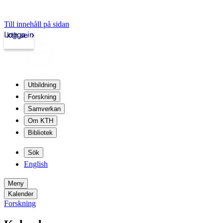
Till innehåll på sidan
Logga in
kth.se
Utbildning
Forskning
Samverkan
Om KTH
Bibliotek
Sök
English
Meny
Kalender
Forskning