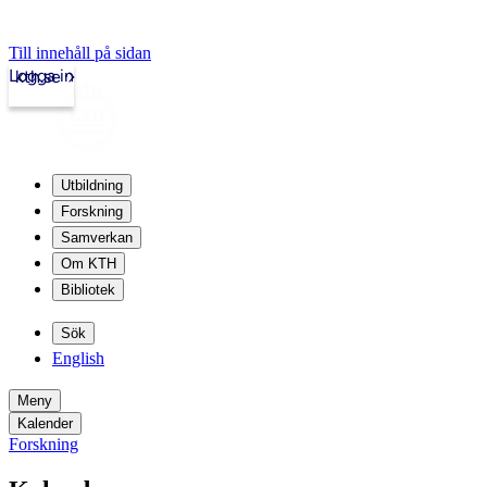
Till innehåll på sidan
Logga in
kth.se
Utbildning
Forskning
Samverkan
Om KTH
Bibliotek
Sök
English
Meny
Kalender
Forskning