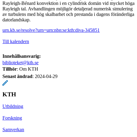
Rayleigh-Bénard konvektion i en cylindrisk domän vid mycket höga
Rayleigh tal. Avhandlingen möjligör detaljerad numerisk simulering
av turbulens med hög skalbarhet och prestanda i dagens föränderliga
datorlandskap.
urn.kb.se/resolve?urn=urn:nbn:se:kth:diva-345851
Till kalendern
Innehållsansvarig:
biblioteket@kth.se
Tillhör
: Om KTH
Senast ändrad
:
2024-04-29
KTH
Utbildning
Forskning
Samverkan