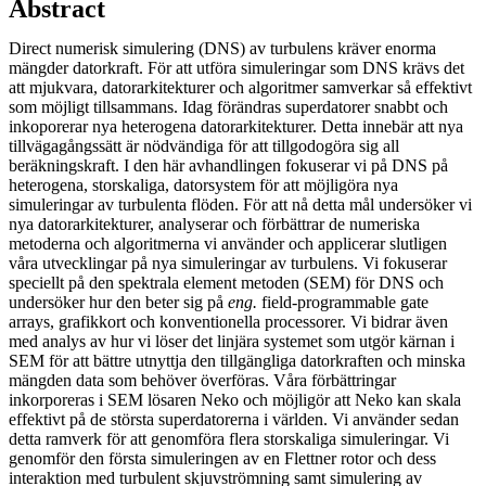
Abstract
Direct numerisk simulering (DNS) av turbulens kräver enorma
mängder datorkraft. För att utföra simuleringar som DNS krävs det
att mjukvara, datorarkitekturer och algoritmer samverkar så effektivt
som möjligt tillsammans. Idag förändras superdatorer snabbt och
inkoporerar nya heterogena datorarkitekturer. Detta innebär att nya
tillvägagångssätt är nödvändiga för att tillgodogöra sig all
beräkningskraft. I den här avhandlingen fokuserar vi på DNS på
heterogena, storskaliga, datorsystem för att möjligöra nya
simuleringar av turbulenta flöden. För att nå detta mål undersöker vi
nya datorarkitekturer, analyserar och förbättrar de numeriska
metoderna och algoritmerna vi använder och applicerar slutligen
våra utvecklingar på nya simuleringar av turbulens. Vi fokuserar
speciellt på den spektrala element metoden (SEM) för DNS och
undersöker hur den beter sig på
eng.
field-programmable gate
arrays, grafikkort och konventionella processorer. Vi bidrar även
med analys av hur vi löser det linjära systemet som utgör kärnan i
SEM för att bättre utnyttja den tillgängliga datorkraften och minska
mängden data som behöver överföras. Våra förbättringar
inkorporeras i SEM lösaren Neko och möjligör att Neko kan skala
effektivt på de största superdatorerna i världen. Vi använder sedan
detta ramverk för att genomföra flera storskaliga simuleringar. Vi
genomför den första simuleringen av en Flettner rotor och dess
interaktion med turbulent skjuvströmning samt simulering av