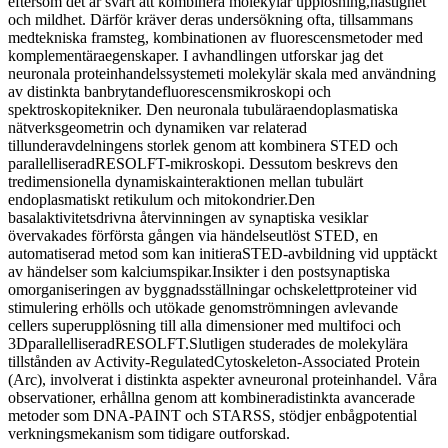
eftersom det är svårt att kombinera molekylär upplösning,hastighet
och mildhet. Därför kräver deras undersökning ofta, tillsammans
medtekniska framsteg, kombinationen av fluorescensmetoder med
komplementäraegenskaper. I avhandlingen utforskar jag det
neuronala proteinhandelssystemeti molekylär skala med användning
av distinkta banbrytandefluorescensmikroskopi och
spektroskopitekniker. Den neuronala tubuläraendoplasmatiska
nätverksgeometrin och dynamiken var relaterad
tillunderavdelningens storlek genom att kombinera STED och
parallelliseradRESOLFT-mikroskopi. Dessutom beskrevs den
tredimensionella dynamiskainteraktionen mellan tubulärt
endoplasmatiskt retikulum och mitokondrier.Den
basalaktivitetsdrivna återvinningen av synaptiska vesiklar
övervakades förförsta gången via händelseutlöst STED, en
automatiserad metod som kan initieraSTED-avbildning vid upptäckt
av händelser som kalciumspikar.Insikter i den postsynaptiska
omorganiseringen av byggnadsställningar ochskelettproteiner vid
stimulering erhölls och utökade genomströmningen avlevande
cellers superupplösning till alla dimensioner med multifoci och
3DparallelliseradRESOLFT.Slutligen studerades de molekylära
tillstånden av Activity-RegulatedCytoskeleton-Associated Protein
(Arc), involverat i distinkta aspekter avneuronal proteinhandel. Våra
observationer, erhållna genom att kombineradistinkta avancerade
metoder som DNA-PAINT och STARSS, stödjer enbågpotential
verkningsmekanism som tidigare outforskad.