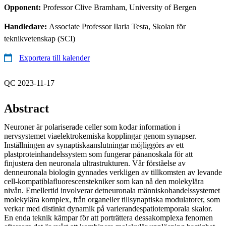
Opponent:
Professor Clive Bramham, University of Bergen
Handledare:
Associate Professor Ilaria Testa, Skolan för
teknikvetenskap (SCI)
Exportera till kalender
QC 2023-11-17
Abstract
Neuroner är polariserade celler som kodar information i
nervsystemet viaelektrokemiska kopplingar genom synapser.
Inställningen av synaptiskaanslutningar möjliggörs av ett
plastproteinhandelssystem som fungerar pånanoskala för att
finjustera den neuronala ultrastrukturen. Vår förståelse av
denneuronala biologin gynnades verkligen av tillkomsten av levande
cell-kompatiblafluorescenstekniker som kan nå den molekylära
nivån. Emellertid involverar detneuronala människohandelssystemet
molekylära komplex, från organeller tillsynaptiska modulatorer, som
verkar med distinkt dynamik på varierandespatiotemporala skalor.
En enda teknik kämpar för att porträttera dessakomplexa fenomen