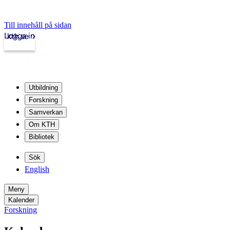
Till innehåll på sidan
Logga in
kth.se
Utbildning
Forskning
Samverkan
Om KTH
Bibliotek
Sök
English
Meny
Kalender
Forskning