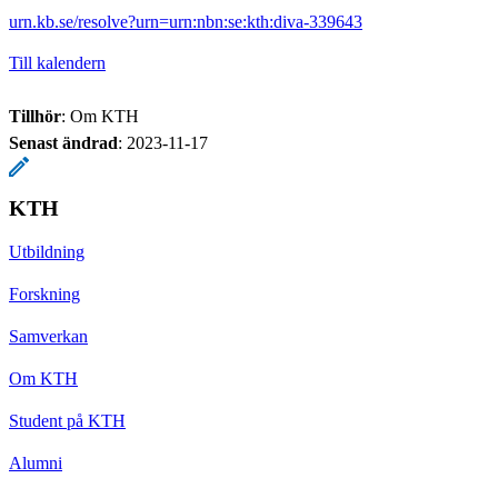
urn.kb.se/resolve?urn=urn:nbn:se:kth:diva-339643
Till kalendern
Tillhör
: Om KTH
Senast ändrad
:
2023-11-17
KTH
Utbildning
Forskning
Samverkan
Om KTH
Student på KTH
Alumni