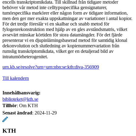
encells transkriptomikdata. Till skillnad från tidigare metoder
behöver vår metod inte celltypsspecifika gensignaturer,
tumörspecifika markörer eller någon form av tidigare information,
men den ger mer exakta uppskattningar av variationer i antal kopior.
För det tredje föreslår vi en skalbar och snabb metod för
fylogenrekonstruktion med hjälp av en gles avståndsmatris, vilket
avsevärt minskar körtiden för stora datamängder. För det fjärde
presenterar vi en djupinlärningsbaserad metod för samtidig klonal
dekonvolution och slutledning av kopienummervariation från
rumslig transkriptomikdata, vilket ger en detaljerad bild av
intratumörheterogenitet.
urn.kb.se/resolve?urn=urn:nbn:se:kth:diva-356909
Till kalendern
Innehållsansvarig:
biblioteket@kth.se
Tillhör
: Om KTH
Senast ändrad
:
2024-11-29
KTH