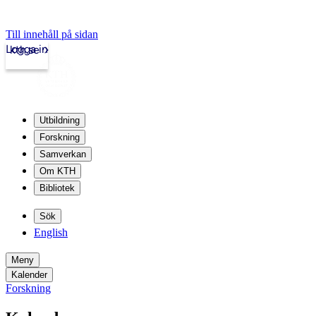
Till innehåll på sidan
Logga in
kth.se
Utbildning
Forskning
Samverkan
Om KTH
Bibliotek
Sök
English
Meny
Kalender
Forskning