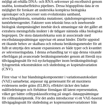
möjligt att erhålla DNA- och RNA-sekvenser på encellsnivå genom
snabba, kostnadseffektiva pipelines. Dessa högupplösta data är en
möjlighet för forskare att undersöka komplexa biologiska
egenskaper och processer som evolutionära samband,
utvecklingshistoria, somatiska mutationer, sjukdomsprogression och
tumörheterogenitet. Faktorer som tekniskt brus och inneboende
biologisk slumpmässighet innebär dock utmaningar när det gäller att
extrahera meningsfulla insikter i de tidigare nämnda olika biologiska
begreppen. De stora datastorlekarna som är associerade med
encellsdatauppsättningar uppvisar ett annat hinder. Därför uppstod
ett ökande behov av skalbara och robusta beräkningsmetoder för att
fullt ut utnyttja den senaste expansionen av både typer och kvantitet
av sekvenseringsdata. I denna avhandling tar vi upp denna växande
efterfrågan på avancerade beräkningsmetoder genom att föreslå nya
tillvägagångssätt för två nyckeluppgifter inom beräkningsbiologi:
fylogenetisk rekonstruktion och slutledning av kopietalsvariation
(CNV).
Först visar vi hur blandningskomponenter i variationsautokodare
(VAE) samarbetar, anpassar sig gemensamt för att maximera
evidensens nedre gräns (ELBO), effektivt täcker den bakre
målfördelningen och förbättrar förmågan till latent representation,
vilket ger bättre celltypsklassificering på singel- datauppsättningar
för celltranskriptomik. För det andra introducerar vi ett VAE-baserat
tillvägagångssätt för slutledning av kopienummervariationer från