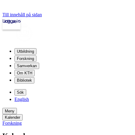
Till innehåll på sidan
Logga in
kth.se
Utbildning
Forskning
Samverkan
Om KTH
Bibliotek
Sök
English
Meny
Kalender
Forskning