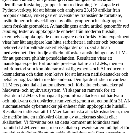
identifierar forskningsgrupper inom red teaming. Vi skapade ett
Python-verktyg för att hämta och analysera 23,459 artiklar från
Scopus databas, vilket gav en översikt av framstående författare,
institutioner och utvecklingen av olika grupper och sub-grupper
inom forskningsområdet. Avhandlingens andra artikel genomför
red
teaming
-tester av uppkopplade enheter från moderna hushåll,
exempelvis uppkopplade dammsugare och dörrlås. Våra experiment
visar hur lätt angripare kan hitta sårbarheter i enheter och betonar
behovet av förbättrade säkerhetsåtgärder och ökad allmän
medvetenhet. Den tredje artikeln utforskar användningen av LLMs
för att generera phishing-meddelanden. Resultaten visar att
mänskliga experter fortfarande presterar bättre än LLMs, men en
hybridmetod som kombinerar mänsklig expertis och AI reducerar
kostnaderna och tiden som krävs för att lansera nätfiskeattacker och
behåller hög kvalitet i meddelandena. Den fjärde studien utvärderar
LLM:ers potential att automatisera och förbättra cyberattacker på
hårdvaru- och mjukvarusystem. Vi skapar ett ramverk för att
utvärdera LLM:ers förmåga att genomföra attacker mot hårdvara
och mjukvara och utvärderar ramverket genom att genomföra 31 AI-
automatiserade cyberattacker på enheter från uppkopplade hushåll.
Resultaten indikerar att LLM:er kan minska attackkostnaderna, men
de medför inte en märkvärd ökning av attackernas skada eller
skalbarhet. Vi förväntar oss att detta kommer att förändras med
framtida LLM-versioner, men resultaten presenterar en möjlighet för
proaktiva åtgärder för att utveckla riktmärken och försvarsverktyg