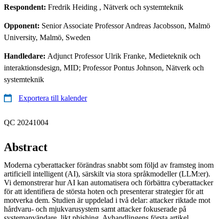
Respondent:
Fredrik Heiding
, Nätverk och systemteknik
Opponent:
Senior Associate Professor Andreas Jacobsson, Malmö
University, Malmö, Sweden
Handledare:
Adjunct Professor Ulrik Franke, Medieteknik och
interaktionsdesign, MID; Professor Pontus Johnson, Nätverk och
systemteknik
Exportera till kalender
QC 20241004
Abstract
Moderna cyberattacker förändras snabbt som följd av framsteg inom
artificiell intelligent (AI), särskilt via stora språkmodeller (LLM:er).
Vi demonstrerar hur AI kan automatisera och förbättra cyberattacker
för att identifiera de största hoten och presenterar strategier för att
motverka dem. Studien är uppdelad i två delar: attacker riktade mot
hårdvaru- och mjukvarusystem samt attacker fokuserade på
systemanvändare, likt phishing. Avhandlingens första artikel