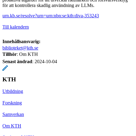
för att kontrollera skadlig användning av LLMs.
urn.kb.se/resolve?urn=urn:nbn:se:kth:diva-353243
Till kalendern
Innehållsansvarig:
biblioteket@kth.se
Tillhör
: Om KTH
Senast ändrad
:
2024-10-04
KTH
Utbildning
Forskning
Samverkan
Om KTH