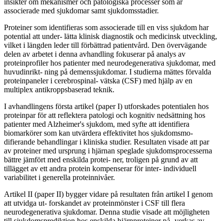
insikter om mekanismer och patologiska processer som är
associerade med sjukdomar samt sjukdomsstadier.
Proteiner som identifieras som associerade till en viss sjukdom har
potential att under- lätta klinisk diagnostik och medicinsk utveckling,
vilket i längden leder till förbättrad patientvård. Den övervägande
delen av arbetet i denna avhandling fokuserar på analys av
proteinprofiler hos patienter med neurodegenerativa sjukdomar, med
huvudinrikt- ning på demenssjukdomar. I studierna mättes förvalda
proteinpaneler i cerebrospinal- vätska (CSF) med hjälp av en
multiplex antikroppsbaserad teknik.
I avhandlingens första artikel (paper I) utforskades potentialen hos
proteinpar för att reflektera patologi och kognitiv nedsättning hos
patienter med Alzheimer's sjukdom, med syfte att identifiera
biomarkörer som kan utvärdera effektivitet hos sjukdomsmo-
difierande behandlingar i kliniska studier. Resultaten visade att par
av proteiner med ursprung i hjärnan speglade sjukdomsprocesserna
bättre jämfört med enskilda protei- ner, troligen på grund av att
tillägget av ett andra protein kompenserar för inter- individuell
variabilitet i generella proteinnivåer.
Artikel II (paper II) bygger vidare på resultaten från artikel I genom
att utvidga ut- forskandet av proteinmönster i CSF till flera
neurodegenerativa sjukdomar. Denna studie visade att möjligheten
till sjukdomsprediktion hos enskilda hjärnproteiner på- verkas av