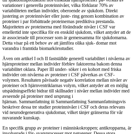
variationer i generella proteinnivåer, vilka förklarar 70% av
variabiliteten mellan individer, oberoende av sjukdom. Direkt
justering av proteinnivåer eller juste- ring genom kombination av
proteiner i par förbättrade proteinernas prediktiva prestanda.
Majoriteten av proteinerna med förändrade nivåer i CSF var
emellertid inte specifika för en enskild sjukdom, vilket antyder att de
är associerade till processer som är gemensamma för sjukdomarna.
Detta visar på ett behov av att jämföra olika sjuk- domar mot
varandra i framtida biomarkörsstudier.
Även om artikel I och II fastställde generell variabilitet i nivåerna av
hjärnproteiner mellan individer förblev faktorerna bakom denna
variabilitet oklara. Paper III under- söker i en kohort med friska
individer om nivåerna av proteiner i CSF påverkas av CSF-
volymen. Resultaten påvisade negativ korrelation mellan nivåer av
proteiner och hjärnventriklarnas volym, vilket antyder att en möjlig
utspädningseffekt bidrar till skillnader i nivåer mellan individer med
avseende på proteiner med ursprung i
hjärnan. Sammanfattning iii Sammanfattning Sammanfattningsvis
beskriver dessa tre studier proteinnivåer i CSF och deras relevans
vid neurodegenerativa sjukdomar, vilket tänjer gränserna för vår
nuvarande kunskap.
En specifik grupp av proteiner i människokroppen; antikropparna, är
involverade i för- svarsprocesser mot patogener. Dessa stora