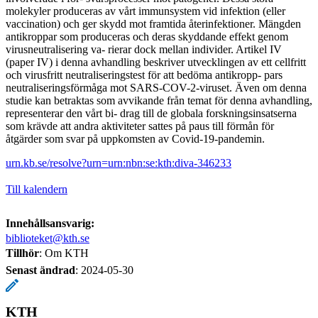
molekyler produceras av vårt immunsystem vid infektion (eller
vaccination) och ger skydd mot framtida återinfektioner. Mängden
antikroppar som produceras och deras skyddande effekt genom
virusneutralisering va- rierar dock mellan individer. Artikel IV
(paper IV) i denna avhandling beskriver utvecklingen av ett cellfritt
och virusfritt neutraliseringstest för att bedöma antikropp- pars
neutraliseringsförmåga mot SARS-COV-2-viruset. Även om denna
studie kan betraktas som avvikande från temat för denna avhandling,
representerar den vårt bi- drag till de globala forskningsinsatserna
som krävde att andra aktiviteter sattes på paus till förmån för
åtgärder som svar på uppkomsten av Covid-19-pandemin.
urn.kb.se/resolve?urn=urn:nbn:se:kth:diva-346233
Till kalendern
Innehållsansvarig:
biblioteket@kth.se
Tillhör
: Om KTH
Senast ändrad
:
2024-05-30
KTH