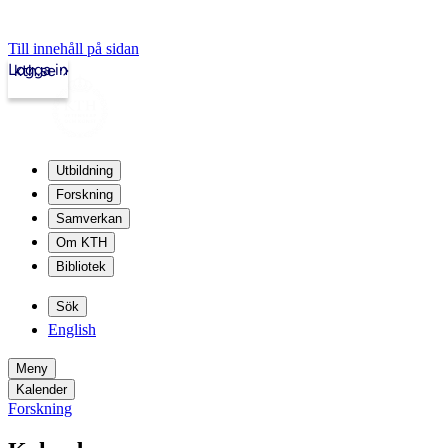
Till innehåll på sidan
Logga in
kth.se
Utbildning
Forskning
Samverkan
Om KTH
Bibliotek
Sök
English
Meny
Kalender
Forskning