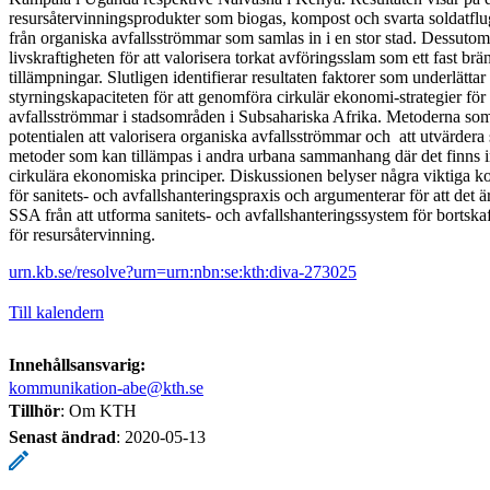
resursåtervinningsprodukter som biogas, kompost och svarta soldatflu
från organiska avfallsströmmar som samlas in i en stor stad. Dessutom 
livskraftigheten för att valorisera torkat avföringsslam som ett fast brän
tillämpningar. Slutligen identifierar resultaten faktorer som underlättar 
styrningskapaciteten för att genomföra cirkulär ekonomi-strategier för
avfallsströmmar i stadsområden i Subsahariska Afrika. Metoderna som 
potentialen att valorisera organiska avfallsströmmar och att utvärdera 
metoder som kan tillämpas i andra urbana sammanhang där det finns in
cirkulära ekonomiska principer. Diskussionen belyser några viktiga 
för sanitets- och avfallshanteringspraxis och argumenterar för att det 
SSA från att utforma sanitets- och avfallshanteringssystem för bortskaf
för resursåtervinning.
urn.kb.se/resolve?urn=urn:nbn:se:kth:diva-273025
Till kalendern
Innehållsansvarig:
kommunikation-abe@kth.se
Tillhör
: Om KTH
Senast ändrad
:
2020-05-13