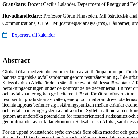
Granskare:
Docent Cecilia Lalander, Department of Energy and Tech
Huvudhandledare:
Professor Göran Finnveden, Miljöstrategisk analy
Communications, CESC, Miljöstrategisk analys (fms), Hållbarhet, utv
Exportera till kalender
Abstract
Globalt ökar medvetenheten om vikten av att tillämpa principer för cir
hantera organiska avfallsströmmar genom resursåtervinning. I de urb
Subssahariska Afrika är detta särskilt relevant, då dessa förväntas stå
befolkningsökningen under de kommande tre decennierna. En mer cirk
och avfallshantering kan ge incitament för att förbättra infrastruktur
resurser till produktion av vatten, energi och mat som driver städerna
licentiatuppsats befinner sig i skärningspunkten mellan cirkulär ekono
och avfallshanteringssystem å andra sidan. Syftet är att bidra med k
genom att undersöka potentialen för resursorienterad stadssanitet och av
genomförandet av cirkulär ekonomi i Subsahariska Afrika, samt dess 
För att uppnå ovanstående syfte används flera olika metoder och genomf
Kampala i Uganda respektive Naivasha i Kenya. Resultaten visar på