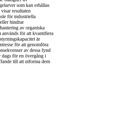
gelarver som kan erhållas
visar resultaten
sle för industriella
eller hindrar
 hantering av organiska
används för att kvantifiera
styrningskapacitet är
tresse för att genomföra
konsekvenser av dessa fynd
är dags för en övergång i
fande till att utforma dem