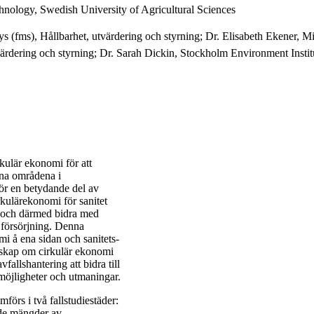
nology, Swedish University of Agricultural Sciences
s (fms), Hållbarhet, utvärdering och styrning; Dr. Elisabeth Ekener, Mil
ärdering och styrning; Dr. Sarah Dickin, Stockholm Environment Instit
kulär ekonomi för att
ana områdena i
 för en betydande del av
ulärekonomi för sanitet
en och därmed bidra med
s försörjning. Denna
mi å ena sidan och sanitets-
unskap om cirkulär ekonomi
fallshantering att bidra till
möjligheter och utmaningar.
örs i två fallstudiestäder:
 de mängder av