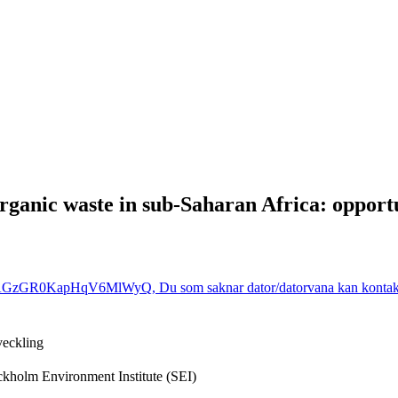
rganic waste in sub-Saharan Africa: opportu
AAGzGR0KapHqV6MlWyQ, Du som saknar dator/datorvana kan kontakta
veckling
ockholm Environment Institute (SEI)