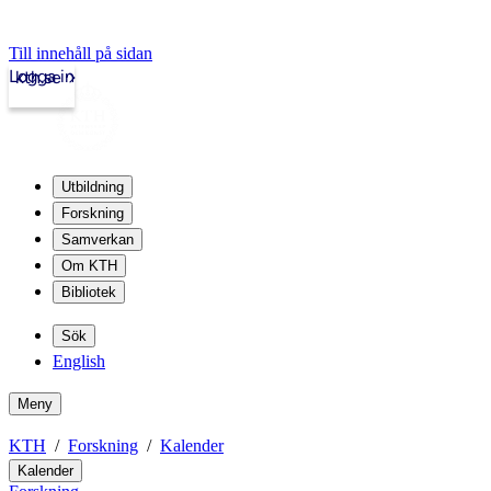
Till innehåll på sidan
Logga in
kth.se
Utbildning
Forskning
Samverkan
Om KTH
Bibliotek
Sök
English
Meny
KTH
Forskning
Kalender
Kalender