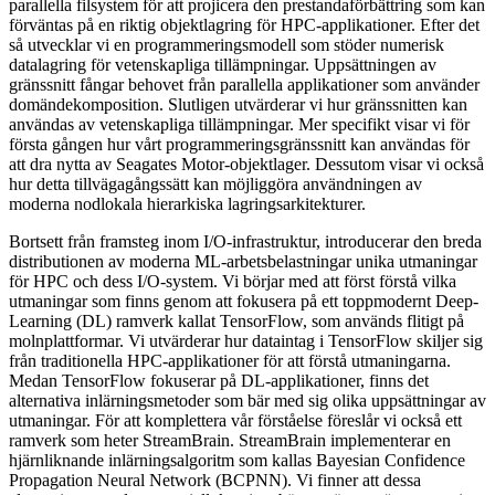
parallella filsystem för att projicera den prestandaförbättring som kan
förväntas på en riktig objektlagring för HPC-applikationer. Efter det
så utvecklar vi en programmeringsmodell som stöder numerisk
datalagring för vetenskapliga tillämpningar. Uppsättningen av
gränssnitt fångar behovet från parallella applikationer som använder
domändekomposition. Slutligen utvärderar vi hur gränssnitten kan
användas av vetenskapliga tillämpningar. Mer specifikt visar vi för
första gången hur vårt programmeringsgränssnitt kan användas för
att dra nytta av Seagates Motor-objektlager. Dessutom visar vi också
hur detta tillvägagångssätt kan möjliggöra användningen av
moderna nodlokala hierarkiska lagringsarkitekturer.
Bortsett från framsteg inom I/O-infrastruktur, introducerar den breda
distributionen av moderna ML-arbetsbelastningar unika utmaningar
för HPC och dess I/O-system. Vi börjar med att först förstå vilka
utmaningar som finns genom att fokusera på ett toppmodernt Deep-
Learning (DL) ramverk kallat TensorFlow, som används flitigt på
molnplattformar. Vi utvärderar hur dataintag i TensorFlow skiljer sig
från traditionella HPC-applikationer för att förstå utmaningarna.
Medan TensorFlow fokuserar på DL-applikationer, finns det
alternativa inlärningsmetoder som bär med sig olika uppsättningar av
utmaningar. För att komplettera vår förståelse föreslår vi också ett
ramverk som heter StreamBrain. StreamBrain implementerar en
hjärnliknande inlärningsalgoritm som kallas Bayesian Confidence
Propagation Neural Network (BCPNN). Vi finner att dessa