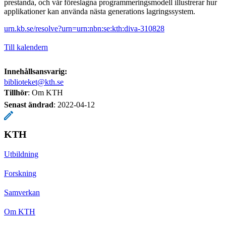
prestanda, och vår föreslagna programmeringsmodell illustrerar hur
applikationer kan använda nästa generations lagringssystem.
urn.kb.se/resolve?urn=urn:nbn:se:kth:diva-310828
Till kalendern
Innehållsansvarig:
biblioteket@kth.se
Tillhör
: Om KTH
Senast ändrad
:
2022-04-12
KTH
Utbildning
Forskning
Samverkan
Om KTH