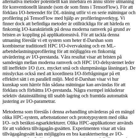
alternativa metoder potentiellt kan innebära en ännu större utmaning
för konventionellt lärande (som de som finns i TensorFlow). För att
förklara I/O-beteendet för DL-träning utför vi en serie mätningar och
profilering på TensorFlow med hjälp av profileringsverktyg. Vi
finner dock att befintliga metoder är otillräckliga för att härleda en
finkornig I/O-karaktäristik på dessa moderna ramverk på grund av
bristen av koppling på applikationsnivå. För att tackla denna
utmaning föreslår vi ett system som heter tf-Darshan som
kombinerar traditionell HPC I/O-övervakning och en ML-
arbetsbelastningsprofilering för att möjliggöra en finkornig
utvärdering av I/O-prestanda. Våra resultat visar att bristen på
samdesign mellan moderna ramverk och HPC I/O-delsystemet leder
till ineffektiv I/O (t.ex. mycket små och slumpmässiga läsningar). De
misslyckas också med att koordinera I/O-förfrågningar på ett
effektivt sätt i en parallell miljö. Med tf-Darshan visar vi hur
kunskap som härrör från sådana mätningar kan användas för att
förklara och förbättra I/O-prestanda. Några exempel inkluderar
selektiv datainställning till snabb lagring och framtida automatisk
justering av I/O-parametrar.
Metoderna som föreslås i denna avhandling utvärderas på en mängd
olika HPC-system, arbetsstationer och prototypsystem med olika
I/O- och beräkni-ngsarkitekturer. Olika HPC-applikationer används
för att validera tillvägagån-gssätten. Experimenten visar att våra
tillvägagångssätt kan möjliggöra en bra karakterisering av I/O-