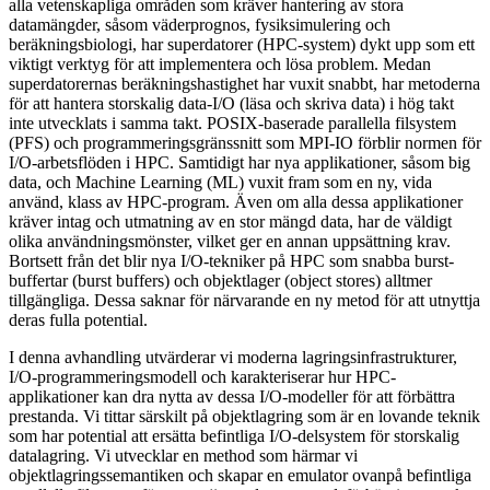
alla vetenskapliga områden som kräver hantering av stora
datamängder, såsom väderprognos, fysiksimulering och
beräkningsbiologi, har superdatorer (HPC-system) dykt upp som ett
viktigt verktyg för att implementera och lösa problem. Medan
superdatorernas beräkningshastighet har vuxit snabbt, har metoderna
för att hantera storskalig data-I/O (läsa och skriva data) i hög takt
inte utvecklats i samma takt. POSIX-baserade parallella filsystem
(PFS) och programmeringsgränssnitt som MPI-IO förblir normen för
I/O-arbetsflöden i HPC. Samtidigt har nya applikationer, såsom big
data, och Machine Learning (ML) vuxit fram som en ny, vida
använd, klass av HPC-program. Även om alla dessa applikationer
kräver intag och utmatning av en stor mängd data, har de väldigt
olika användningsmönster, vilket ger en annan uppsättning krav.
Bortsett från det blir nya I/O-tekniker på HPC som snabba burst-
buffertar (burst buffers) och objektlager (object stores) alltmer
tillgängliga. Dessa saknar för närvarande en ny metod för att utnyttja
deras fulla potential.
I denna avhandling utvärderar vi moderna lagringsinfrastrukturer,
I/O-programmeringsmodell och karakteriserar hur HPC-
applikationer kan dra nytta av dessa I/O-modeller för att förbättra
prestanda. Vi tittar särskilt på objektlagring som är en lovande teknik
som har potential att ersätta befintliga I/O-delsystem för storskalig
datalagring. Vi utvecklar en method som härmar vi
objektlagringssemantiken och skapar en emulator ovanpå befintliga