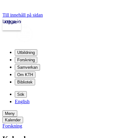
Till innehåll på sidan
Logga in
kth.se
Utbildning
Forskning
Samverkan
Om KTH
Bibliotek
Sök
English
Meny
Kalender
Forskning