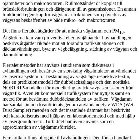
ojämnheter och makrotexturen. Rullmotståndet ör kopplat till
bränsleförbrukningen och därigenom till avgasemissioner. En annan
funktionell egenskap för vägytan är friktionen som påverkas av
vägytans beskaffenhet av både mikro- och makrotexturen.
Det finns flertalet åtgärder för att minska vägdamm och PM
.
10
Åtgärderna kan vara preventiva eller avhjälpande. I avhandlingen
beskrivs åtgärder riktade mot att förändra trafiksituationen och
däckanvändningen, byte av vägbeläggning, städning av vägytan och
dammbindning.
Flertalet metoder har använts i studierna som diskuteras i
avhandlingen och består av en storskalig vägsimulator, användandet
av lasermätsystem för bestämning av vägslitage respektive textur,
dels en prediktionsmodell för dubbdäcksslitage och den nordiska
NORTRIP-modellen för modellering av icke-avgasemissioner från
vägtrafik. Även ett kommersiellt trafiksystem har nyttjats samt en
metod för att bestämma dubbdäcksandelen av trafiken. Vägdamm
har samlats in och kvantifierats genom användandet av WDS (Wet
Dust Sampler) metoden och det insamlade dammet har beskrivits
och karakteriserats med hjälp av en laboratoriemetod och med hjälp
av lasergranulometri. Turbiditet har även använts som en
approximation av vägdammsförrådet.
Fem artiklar finns bifogade till avhandlingen. Den första handlar i