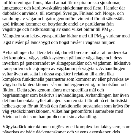
luftföroreningar finns, bland annat för respiratoriska sjukdomar,
lungcancer och kardiovaskulära sjukdomar med flera. I länder där
dubbdäck används, till exempel Sverige, Finland och Norge, och
sandning av vägar och gator genomförs vintertid för att säkerställa
god friktion kommer en betydande andel av partiklarna från
vägslitage och nedkrossning av sand vilket bidrar till PM
.
10
Mängden som icke-avgaspartiklar bidrar med till PM
varierar med
10
lägst nivåer på landsbygd och högst nivåer i vägnära miljöer.
Avhandlingen har flertalet mål, där ett bredare mål är att undersöka
det komplexa väg-ytadäcksystemet gällande vägslitage och dess
inverkan på genererandet av slitagepartiklar och vägdamm, inklusive
transporten och lagringen av vägdamm på vägytan. Avhandlingen
syftar även att sätta in dessa aspekter i relation till andra lika
komplexa funktionella parametrar som kommer av eller påverkas av
vägyta-däckinteraktionen såsom bullergenerering, rullmotstånd och
fiktion. Detta görs genom några mer specifika mål och
begränsningar som beskrivs i avhandlingen. Avhandlingen har även
det fundamentala syftet att agera som en start för att nå ett holistiskt
helhetsgrepp för att förstå den funktionella prestandan som krävs för
väg-ytadäckinteraktionen, vilket har genomförts i samarbete med
Vieira och det som han publicerar i sin avhandling.
Vägyta-däckinteraktionen utgörs av ett komplex kontaktsystem, som
påverkas av både däckegenskaper och vägens egenskaper, dels