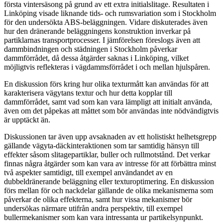
första vintersäsong på grund av ett extra initialslitage. Resultaten i
Linköping visade liknande tids- och rumsvariation som i Stockholm
för den undersökta ABS-beläggningen. Vidare diskuterades även
hur den dränerande beläggningens konstruktion inverkar på
partiklarnas transportprocesser. I jämförelsen föreslogs även att
dammbindningen och städningen i Stockholm påverkar
dammförrådet, då dessa åtgärder saknas i Linköping, vilket
möjligtvis reflekteras i vägdammsförrådet i och mellan hjulspåren.
En diskussion förs kring hur olika texturmått kan användas för att
karakterisera vägytans textur och hur detta kopplar till
dammförrådet, samt vad som kan vara lämpligt att initialt använda,
även om det påpekas att måttet som bör användas inte nödvändigtvis
är upptäckt än.
Diskussionen tar även upp avsaknaden av ett holistiskt helhetsgrepp
gällande vägyta-däckinteraktionen som tar samtidig hänsyn till
effekter såsom slitagepartiklar, buller och rullmotstånd. Det verkar
finnas några åtgärder som kan vara av intresse för att förbättra minst
två aspekter samtidigt, till exempel användandet av en
dubbeldränerande beläggning eller texturoptimering. En diskussion
förs mellan för och nackdelar gällande de olika mekanismerna som
påverkar de olika effekterna, samt hur vissa mekanismer bör
undersökas närmare utifrån andra perspektiv, till exempel
bullermekanismer som kan vara intressanta ur partikelsynpunkt.