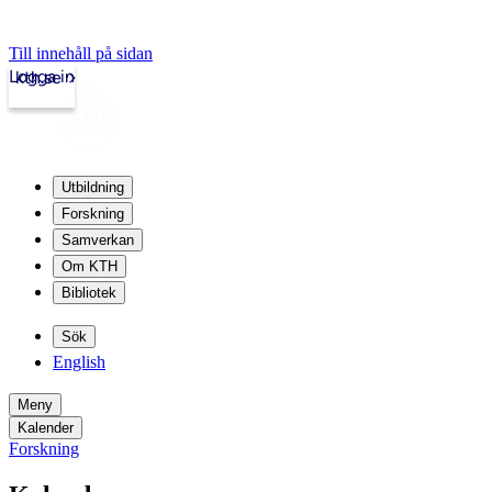
Till innehåll på sidan
Logga in
kth.se
Utbildning
Forskning
Samverkan
Om KTH
Bibliotek
Sök
English
Meny
Kalender
Forskning