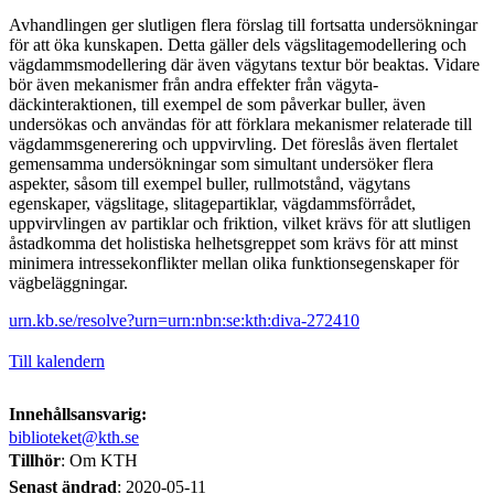
Avhandlingen ger slutligen flera förslag till fortsatta undersökningar
för att öka kunskapen. Detta gäller dels vägslitagemodellering och
vägdammsmodellering där även vägytans textur bör beaktas. Vidare
bör även mekanismer från andra effekter från vägyta-
däckinteraktionen, till exempel de som påverkar buller, även
undersökas och användas för att förklara mekanismer relaterade till
vägdammsgenerering och uppvirvling. Det föreslås även flertalet
gemensamma undersökningar som simultant undersöker flera
aspekter, såsom till exempel buller, rullmotstånd, vägytans
egenskaper, vägslitage, slitagepartiklar, vägdammsförrådet,
uppvirvlingen av partiklar och friktion, vilket krävs för att slutligen
åstadkomma det holistiska helhetsgreppet som krävs för att minst
minimera intressekonflikter mellan olika funktionsegenskaper för
vägbeläggningar.
urn.kb.se/resolve?urn=urn:nbn:se:kth:diva-272410
Till kalendern
Innehållsansvarig:
biblioteket@kth.se
Tillhör
: Om KTH
Senast ändrad
:
2020-05-11