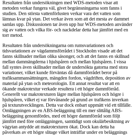
Resultaten från undersökningen med WDS-metoden visar att
metoden verkar fungera väl, givet begränsningarna som fanns i
studien. Den största vattenförlusten verkar vara det vatten som
lämnas kvar på ytan. Det verkar även som att det mesta av dammet
samlas upp. Diskussionen tar även upp hur WDS-metoden använder
sig av vatten och vilka för- och nackdelar detta har jämfört med en
torr metod.
Resultaten från undersökningarna om rumsvariationen och
tidsvariationen av vägdammsförrådet i Stockholm visade att det
fanns skillnader mellan olika säsonger, och att det fanns en skillnad
mellan dammängderna i hjulspåren och mellan hjulspåren. I vissa
fall syntes även skillnader mellan de undersökta gatorna med stora
variationer, vilket kunde förväntas då dammförrådet beror på
trafiksammansättningen, mängden fordon, vägdriften, deposition av
material på ytan och meteorologin. Ett annat resultat var att en
ökande makrotextur verkade resultera i ett högre dammförråd.
Generellt var makrotexturen lägre mellan hjulspåren och högre i
hjulspåren, vilket ej var förvånande på grund av trafikens inverkan
på texturutvecklingen. Detta var dock enbart uppmätt vid ett tillfälle.
Omläggningen av en ABS-beläggning till en mer slittålig ABS-
beläggning genomfördes, med ett högre dammförråd som följt
jämfört med före omläggningen, samtidigt som okulärbesiktning av
vägytan antydde att makrotexturen ökat. Dock kan detta ha
påverkats av ett högre slitage vilket inträffar under en beläggnings