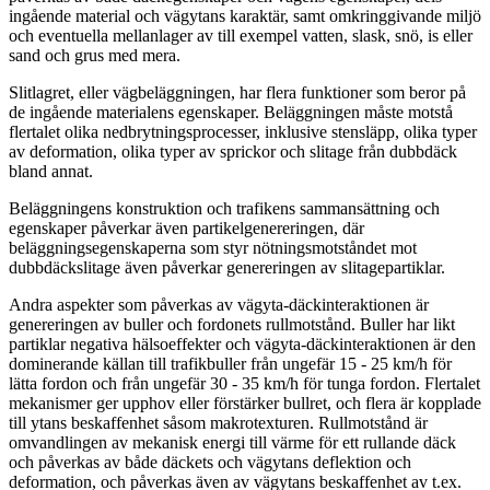
ingående material och vägytans karaktär, samt omkringgivande miljö
och eventuella mellanlager av till exempel vatten, slask, snö, is eller
sand och grus med mera.
Slitlagret, eller vägbeläggningen, har flera funktioner som beror på
de ingående materialens egenskaper. Beläggningen måste motstå
flertalet olika nedbrytningsprocesser, inklusive stensläpp, olika typer
av deformation, olika typer av sprickor och slitage från dubbdäck
bland annat.
Beläggningens konstruktion och trafikens sammansättning och
egenskaper påverkar även partikelgenereringen, där
beläggningsegenskaperna som styr nötningsmotståndet mot
dubbdäckslitage även påverkar genereringen av slitagepartiklar.
Andra aspekter som påverkas av vägyta-däckinteraktionen är
genereringen av buller och fordonets rullmotstånd. Buller har likt
partiklar negativa hälsoeffekter och vägyta-däckinteraktionen är den
dominerande källan till trafikbuller från ungefär 15 - 25 km/h för
lätta fordon och från ungefär 30 - 35 km/h för tunga fordon. Flertalet
mekanismer ger upphov eller förstärker bullret, och flera är kopplade
till ytans beskaffenhet såsom makrotexturen. Rullmotstånd är
omvandlingen av mekanisk energi till värme för ett rullande däck
och påverkas av både däckets och vägytans deflektion och
deformation, och påverkas även av vägytans beskaffenhet av t.ex.