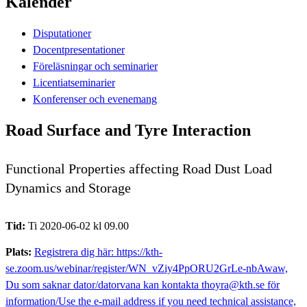
Kalender
Disputationer
Docentpresentationer
Föreläsningar och seminarier
Licentiatseminarier
Konferenser och evenemang
Road Surface and Tyre Interaction
Functional Properties affecting Road Dust Load
Dynamics and Storage
Tid:
Ti 2020-06-02 kl 09.00
Plats:
Registrera dig här: https://kth-
se.zoom.us/webinar/register/WN_vZiy4PpORU2GrLe-nbAwaw,
Du som saknar dator/datorvana kan kontakta thoyra@kth.se för
information/Use the e-mail address if you need technical assistance,