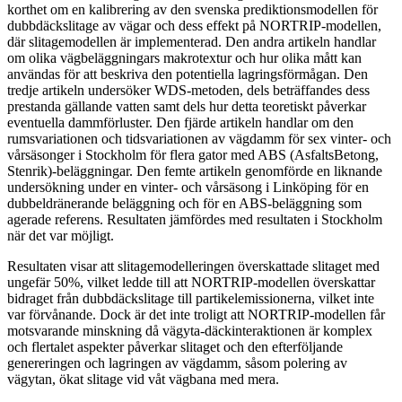
korthet om en kalibrering av den svenska prediktionsmodellen för
dubbdäckslitage av vägar och dess effekt på NORTRIP-modellen,
där slitagemodellen är implementerad. Den andra artikeln handlar
om olika vägbeläggningars makrotextur och hur olika mått kan
användas för att beskriva den potentiella lagringsförmågan. Den
tredje artikeln undersöker WDS-metoden, dels beträffandes dess
prestanda gällande vatten samt dels hur detta teoretiskt påverkar
eventuella dammförluster. Den fjärde artikeln handlar om den
rumsvariationen och tidsvariationen av vägdamm för sex vinter- och
vårsäsonger i Stockholm för flera gator med ABS (AsfaltsBetong,
Stenrik)-beläggningar. Den femte artikeln genomförde en liknande
undersökning under en vinter- och vårsäsong i Linköping för en
dubbeldränerande beläggning och för en ABS-beläggning som
agerade referens. Resultaten jämfördes med resultaten i Stockholm
när det var möjligt.
Resultaten visar att slitagemodelleringen överskattade slitaget med
ungefär 50%, vilket ledde till att NORTRIP-modellen överskattar
bidraget från dubbdäckslitage till partikelemissionerna, vilket inte
var förvånande. Dock är det inte troligt att NORTRIP-modellen får
motsvarande minskning då vägyta-däckinteraktionen är komplex
och flertalet aspekter påverkar slitaget och den efterföljande
genereringen och lagringen av vägdamm, såsom polering av
vägytan, ökat slitage vid våt vägbana med mera.