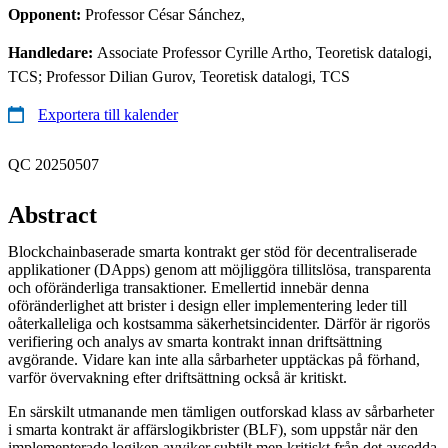
Opponent:
Professor César Sánchez,
Handledare:
Associate Professor Cyrille Artho, Teoretisk datalogi,
TCS; Professor Dilian Gurov, Teoretisk datalogi, TCS
Exportera till kalender
QC 20250507
Abstract
Blockchainbaserade smarta kontrakt ger stöd för decentraliserade
applikationer (DApps) genom att möjliggöra tillitslösa, transparenta
och oföränderliga transaktioner. Emellertid innebär denna
oföränderlighet att brister i design eller implementering leder till
oåterkalleliga och kostsamma säkerhetsincidenter. Därför är rigorös
verifiering och analys av smarta kontrakt innan driftsättning
avgörande. Vidare kan inte alla sårbarheter upptäckas på förhand,
varför övervakning efter driftsättning också är kritiskt.
En särskilt utmanande men tämligen outforskad klass av sårbarheter
i smarta kontrakt är affärslogikbrister (BLF), som uppstår när den
implementerade logiken avviker subtilt men kritiskt från det avsedda