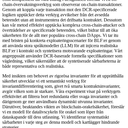
chain-övervakningsverktyg som observerar on-chain-transaktioner.
Genom att koppla varje transaktion mot den DCR-specificerade
logiken upptäcker detta verktyg avvikelser från det avsedda
beteendet utan att instrumentera det driftsatta kontraktet. Dessutom
kan vår metod effektivt upptäcka komplexa cross-chain-attacker och
överträdelser av specificerade beteenden, vilket bidrar till att öka
säkerheten för de allt mer populära cross-chain DApps. Vi tar itu
med bristen på konkreta exploateringsscenarier för BLF:er genom
att använda stora språkmodeller (LLM) för att injicera realistiska
BLF:er i kontrakt och syntetisera motsvarande exploateringar. Vårt
angreppssätt använder DCR-baserade formella specifikationer som
vägledning, vilket säkerställer att de syntetiserade sårbarheterna är
både representativa och realistiska.
Med insikten om behovet av rigorösa invarianter för att upprätthålla
säkerhet utvecklar vi ett semantiskt verktyg för
invariantdifferentiering som, givet två smarta kontraktsinvarianter,
avgör vilken som är starkare. Våra experiment visar på verktygets
effektivitet att filtrera bort redundanta eller svaga invarianter och
därigenom ge mer användbara dynamiskt utvunna invarianter.
Därutöver, beaktandes vikten av blockchain-orakelsäkerhet, föreslår
vi en modell för datalivscykeln för orakel som löper från
dataskapande till dess utfasning. Vi identifierar systematiskt
sårbarheter i varje steg av denna modell och kartlägger hindrande
strategier.