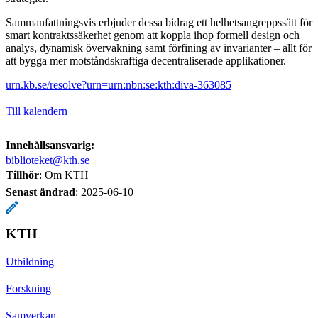
Sammanfattningsvis erbjuder dessa bidrag ett helhetsangreppssätt för
smart kontraktssäkerhet genom att koppla ihop formell design och
analys, dynamisk övervakning samt förfining av invarianter – allt för
att bygga mer motståndskraftiga decentraliserade applikationer.
urn.kb.se/resolve?urn=urn:nbn:se:kth:diva-363085
Till kalendern
Innehållsansvarig:
biblioteket@kth.se
Tillhör
: Om KTH
Senast ändrad
:
2025-06-10
KTH
Utbildning
Forskning
Samverkan