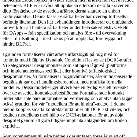
beteendet. BLF:er är svåra att upptäcka eftersom de ofta kräver en
djup förståelse av de avsedda affärsreglerna snarare än enbart
kodnivåanalys. Denna klass av sårbarheter har överlag förbisetts i
befintlig litteratur. Den här avhandlingen introducerar ett omfattande
ramverk för att hantera sårbarheter under hela säkerhetslivscykeln
för DApps – från specifikation och analys före - till övervakning
efter - driftsättning – med fokus på att upptäcka, förebygga och
hindra BLF:er.
I grunden formaliserar vårt arbete affärslogik på hög nivå för
kontrakt med hjälp av Dynamic Condition Response (DCR)-grafer.
Vi kategoriserar designmönster som antingen lågnivå (plattforms-
och implementeringsspecifika) eller högnivå (affärslogiska)
designmönster. Vi formaliserar högnivåmönster, såsom tidsbaserade
begränsningar och handlingsberoenden, med grafiska formella
modeller. Dessa modeller ger utvecklare en tydlig visuell översikt
över de avsedda kontraktsarbetsflödena.Formaliserade kontrakt
underlättar inte bara automatiserad verifiering och analys utan lägger
också grunden för vår "modellera för att hindra"-metod. I denna
metod kopplas smarta kontraktsfunktioner till DCR-aktiviteter, och
logiken modelleras med hjälp av DCR-relationer för att avslöja
designfel genom att göra tidigare implicita antaganden om koden
explicita.
Som komplement till våra bidrag i designfasen föreslår vi ett off-