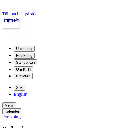
Till innehåll på sidan
Logga in
kth.se
Utbildning
Forskning
Samverkan
Om KTH
Bibliotek
Sök
English
Meny
Kalender
Forskning