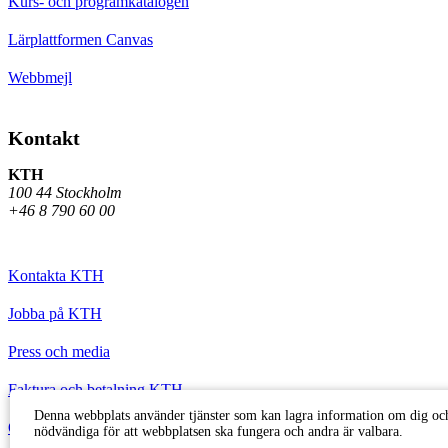
Kurs- och programkatalogen
Lärplattformen Canvas
Webbmejl
Kontakt
KTH
100 44 Stockholm
+46 8 790 60 00
Kontakta KTH
Jobba på KTH
Press och media
Faktura och betalning KTH
Denna webbplats använder tjänster som kan lagra information om dig och
Om KTH:s webbplatser
nödvändiga för att webbplatsen ska fungera och andra är valbara.