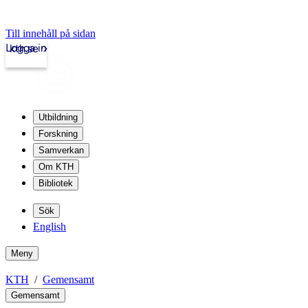
Till innehåll på sidan
Logga in
kth.se
Utbildning
Forskning
Samverkan
Om KTH
Bibliotek
Sök
English
Meny
KTH
Gemensamt
Gemensamt