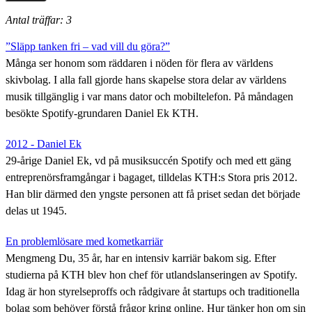
Antal träffar: 3
”Släpp tanken fri – vad vill du göra?”
Många ser honom som räddaren i nöden för flera av världens
skivbolag. I alla fall gjorde hans skapelse stora delar av världens
musik tillgänglig i var mans dator och mobiltelefon. På måndagen
besökte Spotify-grundaren Daniel Ek KTH.
2012 - Daniel Ek
29-årige Daniel Ek, vd på musiksuccén Spotify och med ett gäng
entreprenörsframgångar i bagaget, tilldelas KTH:s Stora pris 2012.
Han blir därmed den yngste personen att få priset sedan det började
delas ut 1945.
En problemlösare med kometkarriär
Mengmeng Du, 35 år, har en intensiv karriär bakom sig. Efter
studierna på KTH blev hon chef för utlandslanseringen av Spotify.
Idag är hon styrelseproffs och rådgivare åt startups och traditionella
bolag som behöver förstå frågor kring online. Hur tänker hon om sin