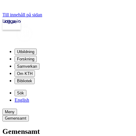
Till innehåll på sidan
Logga in
kth.se
Utbildning
Forskning
Samverkan
Om KTH
Bibliotek
Sök
English
Meny
Gemensamt
Gemensamt