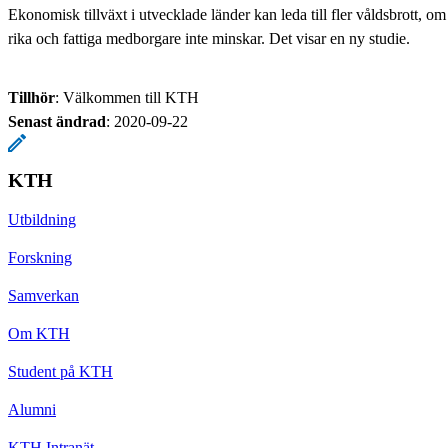
Ekonomisk tillväxt i utvecklade länder kan leda till fler våldsbrott, 
rika och fattiga medborgare inte minskar. Det visar en ny studie.
Tillhör
: Välkommen till KTH
Senast ändrad
:
2020-09-22
KTH
Utbildning
Forskning
Samverkan
Om KTH
Student på KTH
Alumni
KTH Intranät