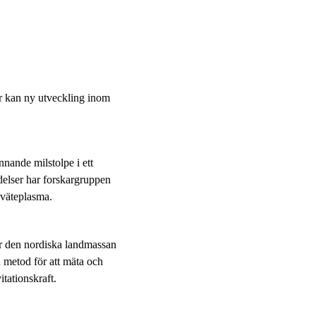
är kan ny utveckling inom
ande milstolpe i ett
delser har forskargruppen
 väteplasma.
ger den nordiska landmassan
n metod för att mäta och
tationskraft.