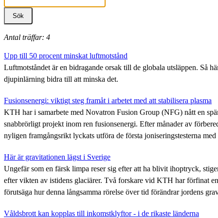
Antal träffar: 4
Upp till 50 procent minskat luftmotstånd
Luftmotståndet är en bidragande orsak till de globala utsläppen. Så h
djupinlärning bidra till att minska det.
Fusionsenergi: viktigt steg framåt i arbetet med att stabilisera plasma
KTH har i samarbete med Novatron Fusion Group (NFG) nått en spänn
snabbrörligt projekt inom ren fusionsenergi. Efter månader av förbere
nyligen framgångsrikt lyckats utföra de första joniseringstesterna med
Här är gravitationen lägst i Sverige
Ungefär som en färsk limpa reser sig efter att ha blivit ihoptryck, sti
efter vikten av istidens glaciärer. Två forskare vid KTH har förfinat e
förutsäga hur denna långsamma rörelse över tid förändrar jordens gravi
Våldsbrott kan kopplas till inkomstklyftor - i de rikaste länderna