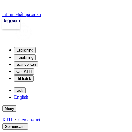
Till innehåll på sidan
Logga in
kth.se
Utbildning
Forskning
Samverkan
Om KTH
Bibliotek
Sök
English
Meny
KTH
Gemensamt
Gemensamt